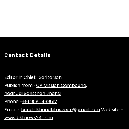
Contact Details
Editor in Chief:-Sarita Soni
Publish from:-
CP Mission Compound,
near Jal Sansthan Jhansi
Phone:-
+91 9580438612
Email:-
bundelkhandkitasveer@gmail.com
Website:-
www.bktnews24.com