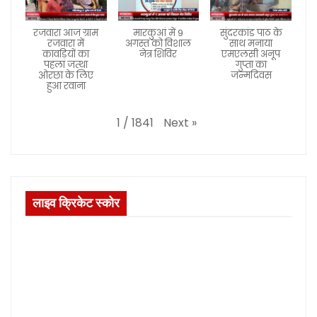
रजवारा आज ग्राम
मारकुआं में 9
सुंदरकांड पाठ के
रजवारा में
अगस्त को विशाल
साथ मनाया
कावड़ियों का
नेत्र शिविर
एमएलसी अनूप
पहला जत्था
गुप्ता का
ओरछा के लिए
जन्मदिवस
हुआ रवाना
Next
»
1
/
1841
लाइव क्रिकेट स्कोर