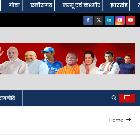
गोवा
छत्तीसगढ़
जम्‍मू एवं कश्‍मीर
झारखंड
राजनीति
Home