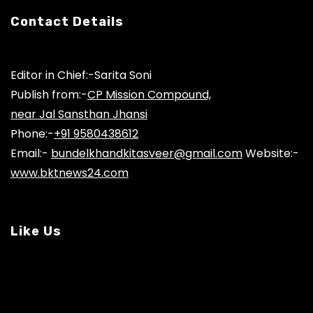
Contact Details
Editor in Chief:-Sarita Soni
Publish from:-
CP Mission Compound,
near Jal Sansthan Jhansi
Phone:-
+91 9580438612
Email:-
bundelkhandkitasveer@gmail.com
Website:-
www.bktnews24.com
Like Us