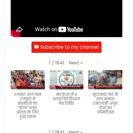
Subscribe to my channel
Next
»
1
/
1841
रजवारा आज ग्राम
मारकुआं में 9
सुंदरकांड पाठ के
रजवारा में
अगस्त को विशाल
साथ मनाया
कावड़ियों का
नेत्र शिविर
एमएलसी अनूप
पहला जत्था
गुप्ता का
ओरछा के लिए
जन्मदिवस
हुआ रवाना
Next
»
1
/
1841