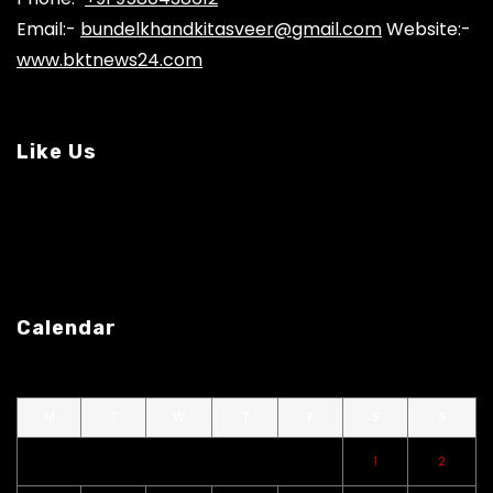
Email:-
bundelkhandkitasveer@gmail.com
Website:-
www.bktnews24.com
Like Us
Calendar
M
T
W
T
F
S
S
1
2