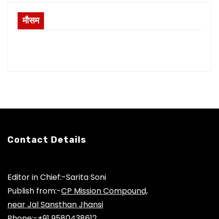
मौसम
Contact Details
Editor in Chief:-Sarita Soni
Publish from:-
CP Mission Compound,
near Jal Sansthan Jhansi
Phone:-
+91 9580438612