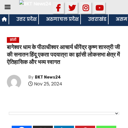
S
उत्तर प्रदेश
अरुणाचल प्रदेश
उत्तराखंड
असम
k
i
झांसी
p
बागेश्वर धाम के पीठाधीश्वर आचार्य धीरेंद्र कृष्ण शास्त्री जी
t
की सनातन हिंदू एकता पदयात्रा का झांसी लोकसभा क्षेत्र में
o
ऐतिहासिक और भव्य स्वागत
c
o
By
BKT News24
n
Nov 25, 2024
t
e
n
t