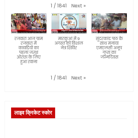
Next
»
1
/
1841
रजवारा आज ग्राम
मारकुआं में 9
सुंदरकांड पाठ के
रजवारा में
अगस्त को विशाल
साथ मनाया
कावड़ियों का
नेत्र शिविर
एमएलसी अनूप
पहला जत्था
गुप्ता का
ओरछा के लिए
जन्मदिवस
हुआ रवाना
Next
»
1
/
1841
लाइव क्रिकेट स्कोर