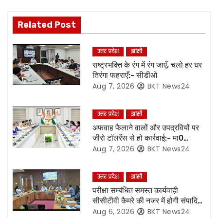
n
Related Post
a
v
उत्तर प्रदेश
झांसी
राष्ट्रभक्ति के रंग में रंग जाएँ, चलो हर घर
i
तिरंगा फहराएँ:- सीडीओ
Aug 7, 2026
BKT News24
g
a
उत्तर प्रदेश
झांसी
अफवाह फैलाने वालों और उपद्रवियों पर
t
जीरो टॉलरेंस से हो कार्रवाई:- मा0
मुख्यमंत्री जी*
Aug 7, 2026
BKT News24
i
o
उत्तर प्रदेश
झांसी
परीक्षा सम्बंधित समस्त कार्यवाही
n
सीसीटीवी कैमरे की नजर में होगी संपादित,
रिकॉर्डिंग भी रहेगी सुरक्षित:- नोडल
Aug 6, 2026
BKT News24