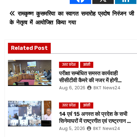
P
रामकृष्ण कुसमरिया का स्वागत समारोह प्रदोष निरंजन जी
के नेतृत्व में आयोजित किया गया
o
s
Related Post
t
n
उत्तर प्रदेश
झांसी
परीक्षा सम्बंधित समस्त कार्यवाही
a
सीसीटीवी कैमरे की नजर में होगी
संपादित, रिकॉर्डिंग भी रहेगी सुरक्षित:-
Aug 6, 2026
BKT News24
v
नोडल अधिकारी
i
उत्तर प्रदेश
झांसी
14 एवं 15 अगस्त को प्रदेश के सभी
g
सिनेमाघरों में राष्ट्रगीत एवं राष्ट्रगान का
हो अनिवार्य प्रसारण:- मुख्य सचिव*
a
Aug 5, 2026
BKT News24