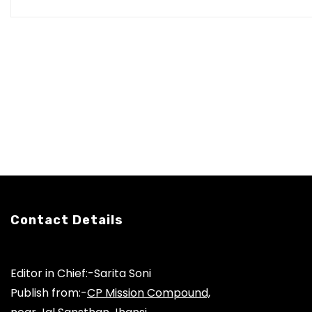
t
i
o
n
Contact Details
Editor in Chief:-Sarita Soni
Publish from:-
CP Mission Compound,