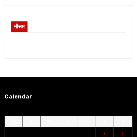
मौसम
Calendar
M
T
W
T
F
S
S
1
2