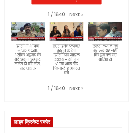
Next
»
1
/
1840
झांसी में भीषण
एएस इवेंट प्लानर
छतरी लगाने का
सड़क हादसा,
प्रस्तुत करेगा
मतलब यह नहीं
अतीक अहमद के
"झाँसी टॉप मॉडल
कि हम बच गए
बेटे अबान अहमद
2026 – सीजन
बारिश से
समेत दो की मौत,
5" का भव्य ग्रैंड
चार घायल
फिनाले 8 अगस्त
को
Next
»
1
/
1840
लाइव क्रिकेट स्कोर