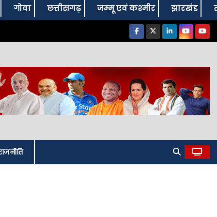
गोवा
छत्तीसगढ़
जम्‍मू एवं कश्‍मीर
झारखंड
राजनीति