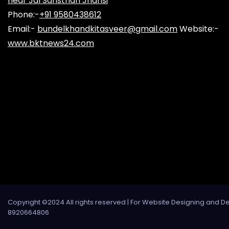
near Jal Sansthan Jhansi
Phone:-
+91 9580438612
Email:-
bundelkhandkitasveer@gmail.com
Website:-
www.bktnews24.com
Copyright ©2024 All rights reserved | For Website Designing and D
8920664806