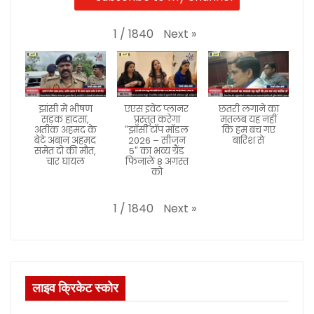
Next
»
1
/
1840
झांसी में भीषण
एएस इवेंट प्लानर
छतरी लगाने का
सड़क हादसा,
प्रस्तुत करेगा
मतलब यह नहीं
अतीक अहमद के
"झाँसी टॉप मॉडल
कि हम बच गए
बेटे अबान अहमद
2026 – सीजन
बारिश से
समेत दो की मौत,
5" का भव्य ग्रैंड
चार घायल
फिनाले 8 अगस्त
को
Next
»
1
/
1840
लाइव क्रिकेट स्कोर