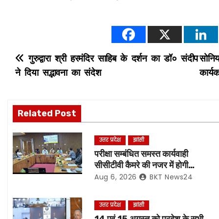
P
गुरुद्वारा श्री हरमंदिर साहिब के दर्शन का डॉ० संदीप
सोनिय
ने दिया सद्भावना का संदेश
कार्य
o
s
Related Post
t
n
उत्तर प्रदेश
झांसी
परीक्षा सम्बंधित समस्त कार्यवाही
a
सीसीटीवी कैमरे की नजर में होगी
संपादित, रिकॉर्डिंग भी रहेगी सुरक्षित:-
Aug 6, 2026
BKT News24
v
नोडल अधिकारी
i
उत्तर प्रदेश
झांसी