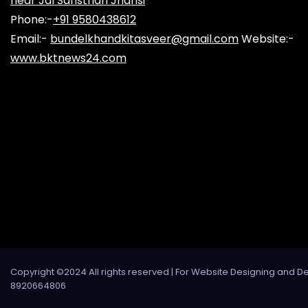
near Jal Sansthan Jhansi
Phone:-
+91 9580438612
Email:-
bundelkhandkitasveer@gmail.com
Website:-
www.bktnews24.com
Copyright ©2024 All rights reserved | For Website Designing and D
8920664806