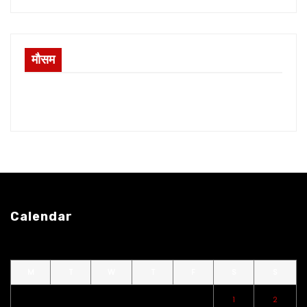
मौसम
Calendar
M
T
W
T
F
S
S
1
2