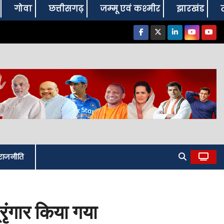
गोवा
छत्तीसगढ़
जम्‍मू एवं कश्‍मीर
झारखंड
राजनीति
रृंगार किया गया