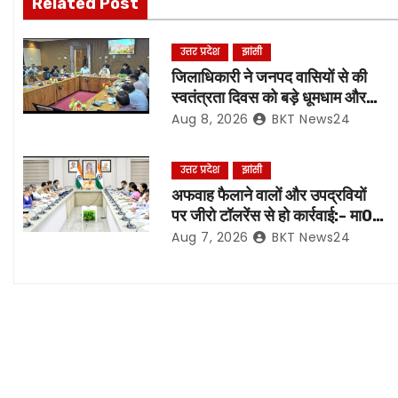
Related Post
t
n
उत्तर प्रदेश
झांसी
जिलाधिकारी ने जनपद वासियों से की
a
स्वतंत्रता दिवस को बड़े धूमधाम और
हर्षोल्लास के साथ मनाएं जाने की अपील
Aug 8, 2026
BKT News24
v
i
उत्तर प्रदेश
झांसी
अफवाह फैलाने वालों और उपद्रवियों
g
पर जीरो टॉलरेंस से हो कार्रवाई:- मा0
मुख्यमंत्री जी*
a
Aug 7, 2026
BKT News24
t
i
o
n