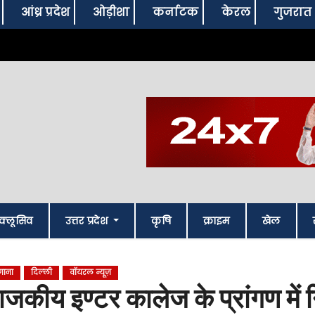
आंध्र प्रदेश
ओड़ीशा
कर्नाटक
केरल
गुजरात
क्लूसिव
उत्तर प्रदेश
कृषि
क्राइम
खेल
गाना
दिल्‍ली
वॉयरल न्यूज़
ाजकीय इण्टर कालेज के प्रांगण में निर्