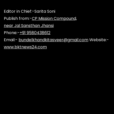
Editor in Chief:-Sarita Soni
Publish from:-
CP Mission Compound,
near Jal Sansthan Jhansi
Phone:-
+91 9580438612
Email:-
bundelkhandkitasveer@gmail.com
Website:-
www.bktnews24.com