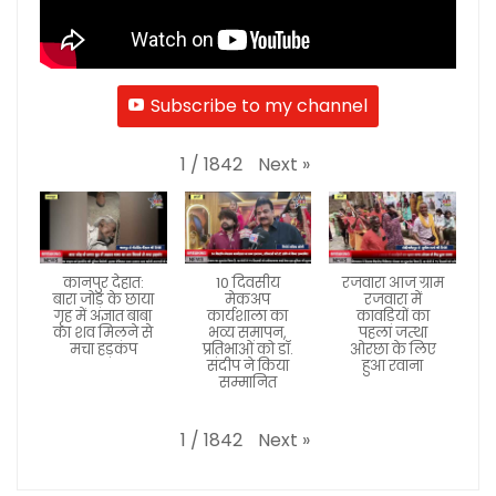
Subscribe to my channel
Next
»
1
/
1842
कानपुर देहात:
10 दिवसीय
रजवारा आज ग्राम
बारा जोड़ के छाया
मेकअप
रजवारा में
गृह में अज्ञात बाबा
कार्यशाला का
कावड़ियों का
का शव मिलने से
भव्य समापन,
पहला जत्था
मचा हड़कंप
प्रतिभाओं को डॉ.
ओरछा के लिए
संदीप ने किया
हुआ रवाना
सम्मानित
Next
»
1
/
1842