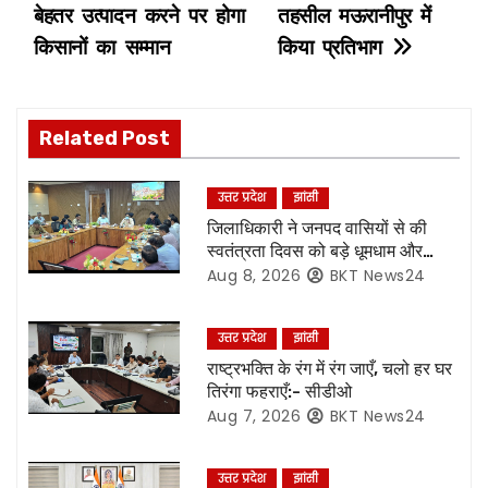
s
बेहतर उत्पादन करने पर होगा
तहसील मऊरानीपुर में
किसानों का सम्मान
किया प्रतिभाग
t
n
Related Post
a
v
उत्तर प्रदेश
झांसी
जिलाधिकारी ने जनपद वासियों से की
i
स्वतंत्रता दिवस को बड़े धूमधाम और
हर्षोल्लास के साथ मनाएं जाने की अपील
Aug 8, 2026
BKT News24
g
a
उत्तर प्रदेश
झांसी
राष्ट्रभक्ति के रंग में रंग जाएँ, चलो हर घर
t
तिरंगा फहराएँ:- सीडीओ
Aug 7, 2026
BKT News24
i
o
उत्तर प्रदेश
झांसी