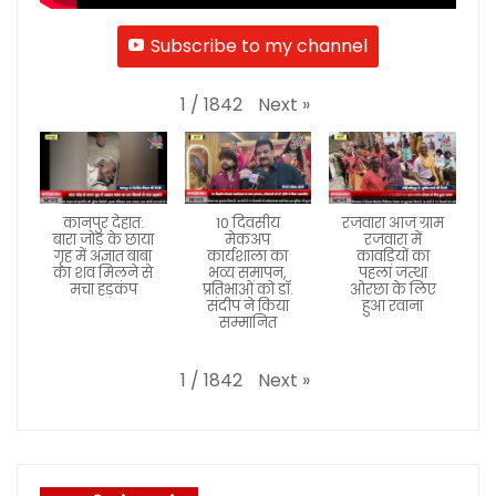
Subscribe to my channel
Next
»
1
/
1842
कानपुर देहात:
10 दिवसीय
रजवारा आज ग्राम
बारा जोड़ के छाया
मेकअप
रजवारा में
गृह में अज्ञात बाबा
कार्यशाला का
कावड़ियों का
का शव मिलने से
भव्य समापन,
पहला जत्था
मचा हड़कंप
प्रतिभाओं को डॉ.
ओरछा के लिए
संदीप ने किया
हुआ रवाना
सम्मानित
Next
»
1
/
1842