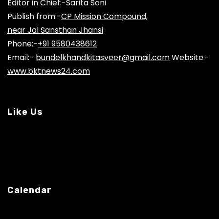
Editor in Chief:-Sarita Soni
Publish from:-
CP Mission Compound,
near Jal Sansthan Jhansi
Phone:-
+91 9580438612
Email:-
bundelkhandkitasveer@gmail.com
Website:-
www.bktnews24.com
Like Us
Calendar