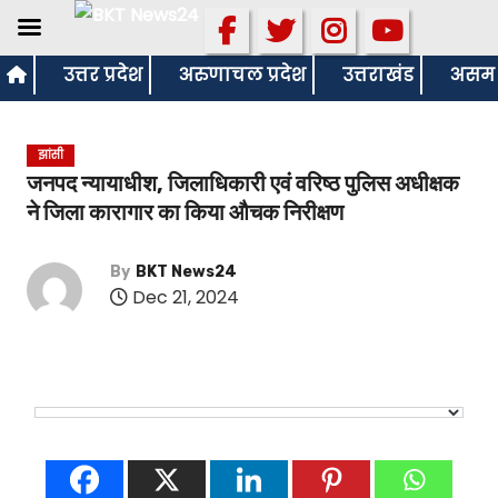
S
उत्तर प्रदेश
अरुणाचल प्रदेश
उत्तराखंड
असम
k
i
झांसी
p
जनपद न्यायाधीश, जिलाधिकारी एवं वरिष्ठ पुलिस अधीक्षक
t
ने जिला कारागार का किया औचक निरीक्षण
o
c
By
BKT News24
o
Dec 21, 2024
n
t
e
n
t