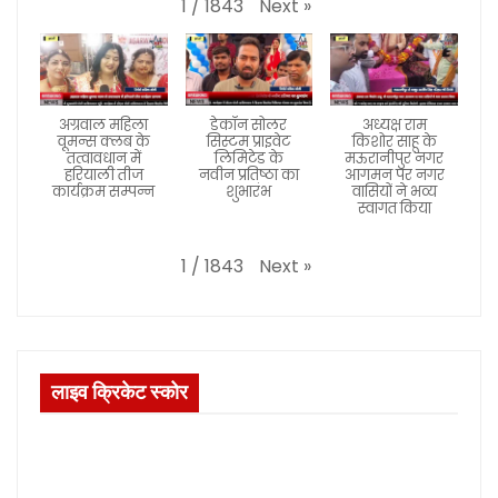
Next
»
1
/
1843
अग्रवाल महिला
डेकॉन सोलर
अध्यक्ष राम
वूमन्स क्लब के
सिस्टम प्राइवेट
किशोर साहू के
तत्वावधान में
लिमिटेड के
मऊरानीपुर नगर
हरियाली तीज
नवीन प्रतिष्ठा का
आगमन पर नगर
कार्यक्रम सम्पन्न
शुभारंभ
वासियों ने भव्य
स्वागत किया
Next
»
1
/
1843
लाइव क्रिकेट स्कोर