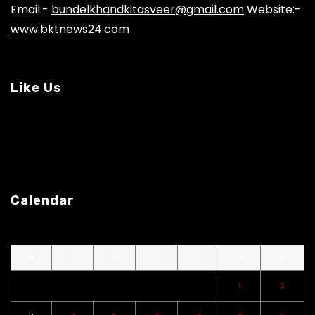
Email:-
bundelkhandkitasveer@gmail.com
Website:-
www.bktnews24.com
Like Us
Calendar
M
T
W
T
F
S
S
1
2