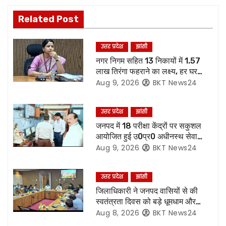
t
n
Related Post
a
उत्तर प्रदेश
झांसी
v
नगर निगम सहित 13 निकायों में 1.57
लाख तिरंगा फहराने का लक्ष्य, हर घर
i
तिरंगा अभियान की तैयारियां पूरी
Aug 9, 2026
BKT News24
g
उत्तर प्रदेश
झांसी
a
जनपद में 18 परीक्षा केंद्रों पर सकुशल
आयोजित हुई उ0प्र0 अधीनस्थ सेवा
t
चयन आयोग की प्राविधिक सहायक ग्रुप
Aug 9, 2026
BKT News24
सी की मुख्य लिखित परीक्षा,86.87 %
i
परीक्षार्थियों ने दी परीक्षा
उत्तर प्रदेश
झांसी
o
जिलाधिकारी ने जनपद वासियों से की
स्वतंत्रता दिवस को बड़े धूमधाम और
n
हर्षोल्लास के साथ मनाएं जाने की अपील
Aug 8, 2026
BKT News24