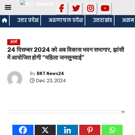
S
उत्तर प्रदेश
अरुणाचल प्रदेश
उत्तराखंड
असम
k
i
झांसी
p
24 दिसम्बर 2024 को अब विकास भवन सभागार, झांसी
t
में आयोजित होगी “महिला जनसुनवाई”
o
c
By
BKT News24
o
Dec 23, 2024
n
t
e
n
t