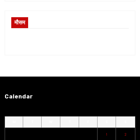
मौसम
Calendar
M
T
W
T
F
S
S
1
2