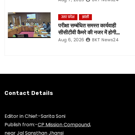
i
उत्तर प्रदेश
झांसी
g
परीक्षा सम्बंधित समस्त कार्यवाही
a
सीसीटीवी कैमरे की नजर में होगी
संपादित, रिकॉर्डिंग भी रहेगी सुरक्षित:-
Aug 6, 2026
BKT News24
t
नोडल अधिकारी
i
o
n
Contact Details
Editor in Chief:-Sarita Soni
Publish from:-
CP Mission Compound,
near Jal Sansthan Jhansi