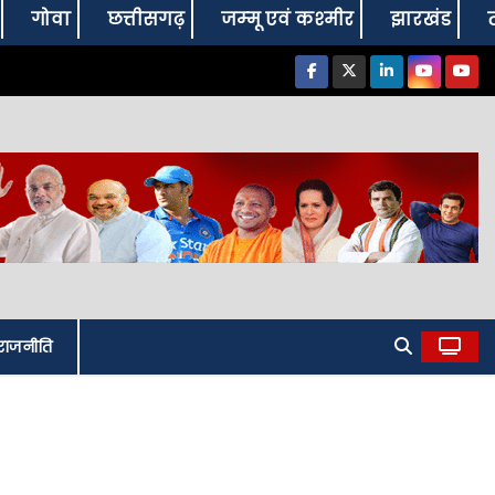
गोवा
छत्तीसगढ़
जम्‍मू एवं कश्‍मीर
झारखंड
राजनीति