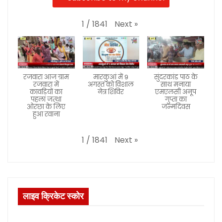
Next
»
1
/
1841
रजवारा आज ग्राम
मारकुआं में 9
सुंदरकांड पाठ के
रजवारा में
अगस्त को विशाल
साथ मनाया
कावड़ियों का
नेत्र शिविर
एमएलसी अनूप
पहला जत्था
गुप्ता का
ओरछा के लिए
जन्मदिवस
हुआ रवाना
Next
»
1
/
1841
लाइव क्रिकेट स्कोर