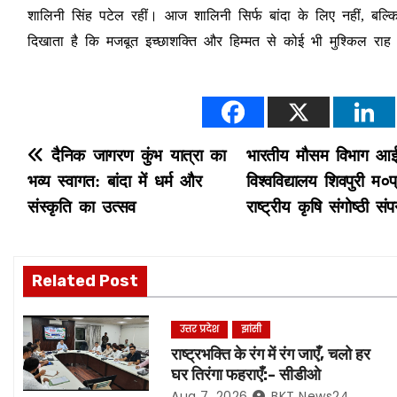
शालिनी सिंह पटेल रहीं। आज शालिनी सिर्फ बांदा के लिए नहीं, बल्क
दिखाता है कि मजबूत इच्छाशक्ति और हिम्मत से कोई भी मुश्किल र
P
दैनिक जागरण कुंभ यात्रा का
भारतीय मौसम विभाग आईएम
भव्य स्वागत: बांदा में धर्म और
विश्वविद्यालय शिवपुरी म
o
संस्कृति का उत्सव
राष्ट्रीय कृषि संगोष्ठी सं
s
t
Related Post
n
उत्तर प्रदेश
झांसी
a
राष्ट्रभक्ति के रंग में रंग जाएँ, चलो हर
घर तिरंगा फहराएँ:- सीडीओ
v
Aug 7, 2026
BKT News24