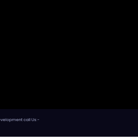
evelopment call Us:-