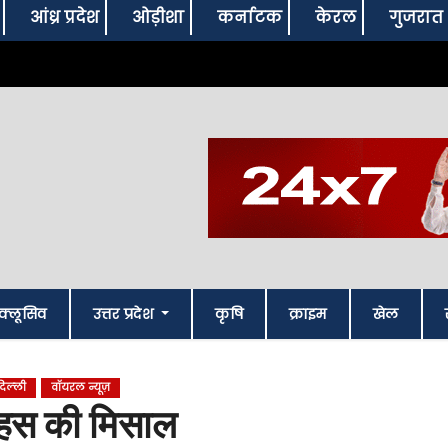
आंध्र प्रदेश
ओड़ीशा
कर्नाटक
केरल
गुजरात
क्लूसिव
उत्तर प्रदेश
कृषि
क्राइम
खेल
दिल्‍ली
वॉयरल न्यूज़
साहस की मिसाल