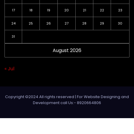
17
18
19
20
21
22
23
24
25
26
27
28
29
30
31
August 2026
« Jul
Copyright ©2024 All rights reserved | For Website Designing and
Development call Us:- 8920664806