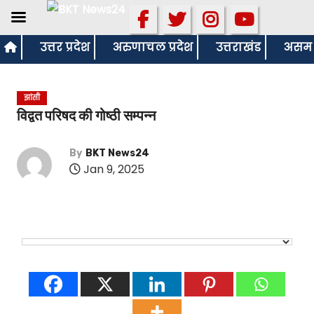
S
उत्तर प्रदेश
अरुणाचल प्रदेश
उत्तराखंड
असम
k
i
झांसी
p
विद्वत परिषद की गोष्ठी सम्पन्न
t
o
By
BKT News24
c
Jan 9, 2025
o
n
t
e
n
t