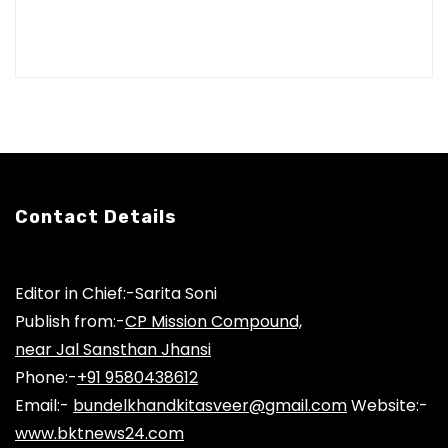
Contact Details
Editor in Chief:-Sarita Soni
Publish from:-
CP Mission Compound,
near Jal Sansthan Jhansi
Phone:-
+91 9580438612
Email:-
bundelkhandkitasveer@gmail.com
Website:-
www.bktnews24.com