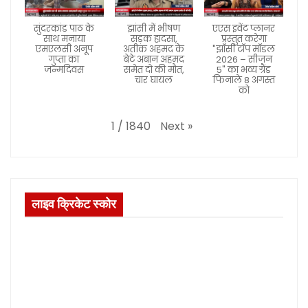
सुंदरकांड पाठ के
झांसी में भीषण
एएस इवेंट प्लानर
साथ मनाया
सड़क हादसा,
प्रस्तुत करेगा
एमएलसी अनूप
अतीक अहमद के
"झाँसी टॉप मॉडल
गुप्ता का
बेटे अबान अहमद
2026 – सीजन
जन्मदिवस
समेत दो की मौत,
5" का भव्य ग्रैंड
चार घायल
फिनाले 8 अगस्त
को
Next
»
1
/
1840
लाइव क्रिकेट स्कोर