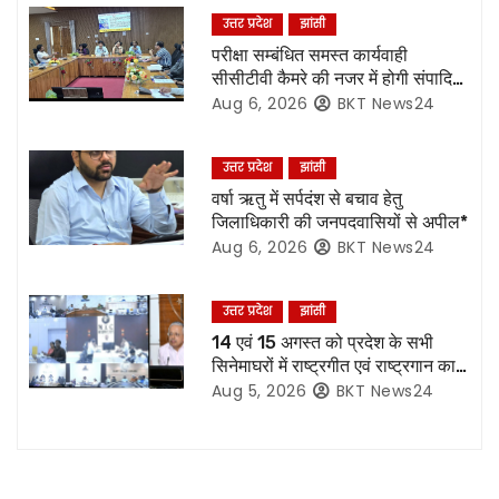
n
उत्तर प्रदेश
झांसी
a
परीक्षा सम्बंधित समस्त कार्यवाही
सीसीटीवी कैमरे की नजर में होगी संपादित,
v
रिकॉर्डिंग भी रहेगी सुरक्षित:- नोडल
Aug 6, 2026
BKT News24
अधिकारी
i
उत्तर प्रदेश
झांसी
g
वर्षा ऋतु में सर्पदंश से बचाव हेतु
जिलाधिकारी की जनपदवासियों से अपील*
a
Aug 6, 2026
BKT News24
t
उत्तर प्रदेश
झांसी
i
14 एवं 15 अगस्त को प्रदेश के सभी
o
सिनेमाघरों में राष्ट्रगीत एवं राष्ट्रगान का
हो अनिवार्य प्रसारण:- मुख्य सचिव*
Aug 5, 2026
BKT News24
n