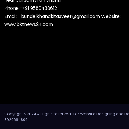
near Jal Sansthan Jhansi
Phone:-
+91 9580438612
Email:-
bundelkhandkitasveer@gmail.com
Website:-
www.bktnews24.com
Copyright ©2024 All rights reserved | For Website Designing and D
8920664806