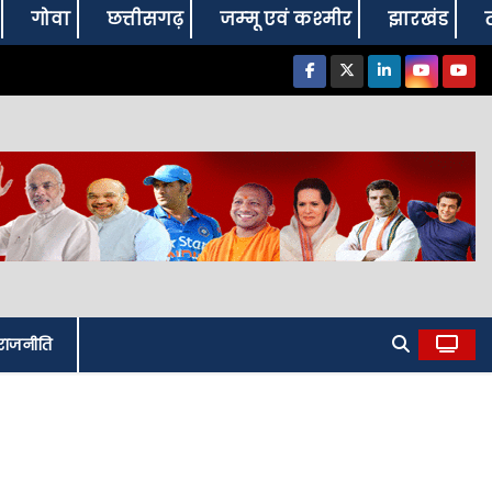
गोवा
छत्तीसगढ़
जम्‍मू एवं कश्‍मीर
झारखंड
राजनीति