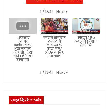
Next
»
1
/
1841
10 दिवसीय
रजवारा आज ग्राम
मारकुआं में 9
मेकअप
रजवारा में
अगस्त को विशाल
कार्यशाला का
कावड़ियों का
नेत्र शिविर
भव्य समापन,
पहला जत्था
प्रतिभाओं को डॉ.
ओरछा के लिए
संदीप ने किया
हुआ रवाना
सम्मानित
Next
»
1
/
1841
लाइव क्रिकेट स्कोर