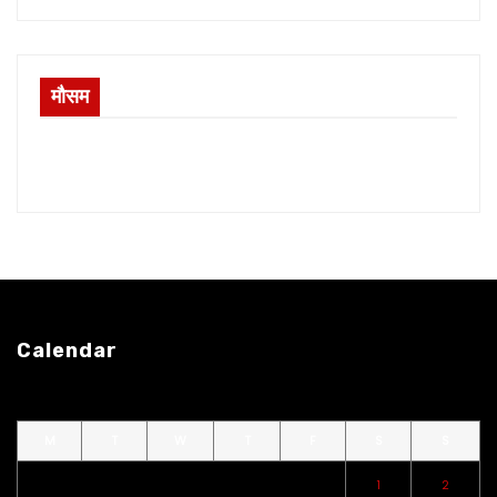
मौसम
Calendar
M
T
W
T
F
S
S
1
2