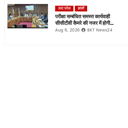
i
उत्तर प्रदेश
झांसी
परीक्षा सम्बंधित समस्त कार्यवाही
g
सीसीटीवी कैमरे की नजर में होगी
संपादित, रिकॉर्डिंग भी रहेगी सुरक्षित:-
a
Aug 6, 2026
BKT News24
नोडल अधिकारी
t
i
o
n