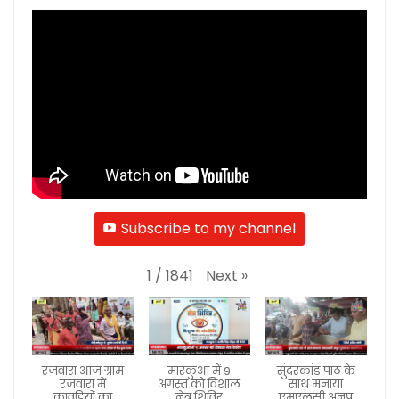
Subscribe to my channel
Next
»
1
/
1841
रजवारा आज ग्राम
मारकुआं में 9
सुंदरकांड पाठ के
रजवारा में
अगस्त को विशाल
साथ मनाया
कावड़ियों का
नेत्र शिविर
एमएलसी अनूप