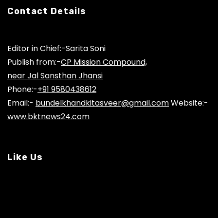
Contact Details
Editor in Chief:-Sarita Soni
Publish from:-
CP Mission Compound,
near Jal Sansthan Jhansi
Phone:-
+91 9580438612
Email:-
bundelkhandkitasveer@gmail.com
Website:-
www.bktnews24.com
Like Us