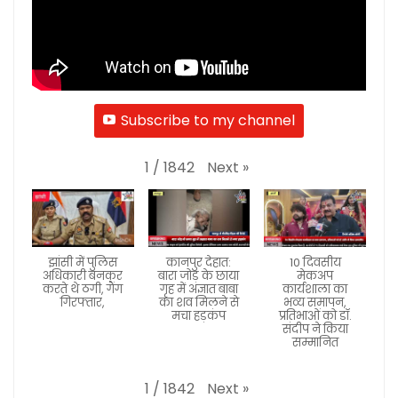
Subscribe to my channel
Next
»
1
/
1842
झांसी में पुलिस
कानपुर देहात:
10 दिवसीय
अधिकारी बनकर
बारा जोड़ के छाया
मेकअप
करते थे ठगी, गैंग
गृह में अज्ञात बाबा
कार्यशाला का
गिरफ्तार,
का शव मिलने से
भव्य समापन,
मचा हड़कंप
प्रतिभाओं को डॉ.
संदीप ने किया
सम्मानित
Next
»
1
/
1842