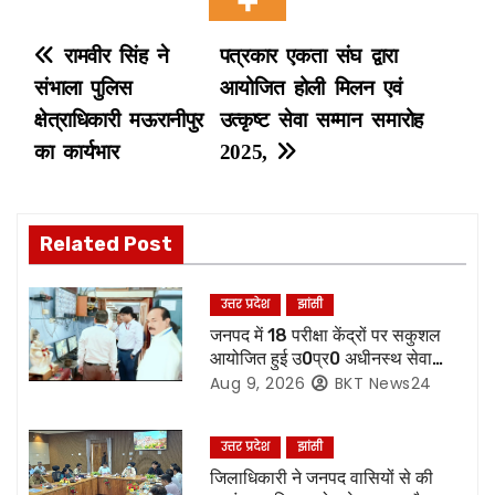
P
रामवीर सिंह ने
पत्रकार एकता संघ द्वारा
संभाला पुलिस
आयोजित होली मिलन एवं
o
क्षेत्राधिकारी मऊरानीपुर
उत्कृष्ट सेवा सम्मान समारोह
s
का कार्यभार
2025,
t
n
Related Post
a
उत्तर प्रदेश
झांसी
v
जनपद में 18 परीक्षा केंद्रों पर सकुशल
आयोजित हुई उ0प्र0 अधीनस्थ सेवा
i
चयन आयोग की प्राविधिक सहायक ग्रुप
Aug 9, 2026
BKT News24
सी की मुख्य लिखित परीक्षा,86.87 %
g
परीक्षार्थियों ने दी परीक्षा
उत्तर प्रदेश
झांसी
a
जिलाधिकारी ने जनपद वासियों से की