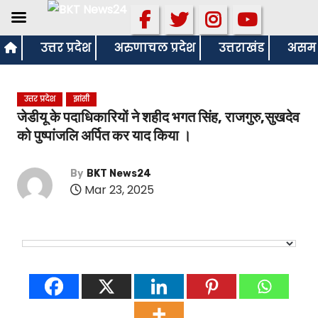
S
उत्तर प्रदेश
अरुणाचल प्रदेश
उत्तराखंड
असम
k
i
उत्तर प्रदेश
झांसी
p
जेडीयू के पदाधिकारियों ने शहीद भगत सिंह, राजगुरु,सुखदेव
t
को पुष्पांजलि अर्पित कर याद किया ।
o
c
By
BKT News24
o
Mar 23, 2025
n
t
e
n
t