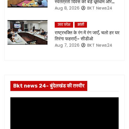
स्वतंत्रता दिवस को बड़े धूमधाम और
t
हर्षोल्लास के साथ मनाएं जाने की अपील
Aug 8, 2026
BKT News24
i
उत्तर प्रदेश
झांसी
o
राष्ट्रभक्ति के रंग में रंग जाएँ, चलो हर घर
तिरंगा फहराएँ:- सीडीओ
n
Aug 7, 2026
BKT News24
Bkt news 24- बुंदेलखंड की तस्वीर