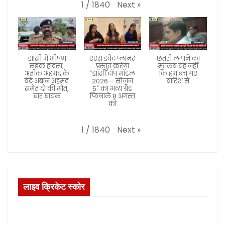
Next
»
1
/
1840
झांसी में भीषण
एएस इवेंट प्लानर
छतरी लगाने का
सड़क हादसा,
प्रस्तुत करेगा
मतलब यह नहीं
अतीक अहमद के
"झाँसी टॉप मॉडल
कि हम बच गए
बेटे अबान अहमद
2026 – सीजन
बारिश से
समेत दो की मौत,
5" का भव्य ग्रैंड
चार घायल
फिनाले 8 अगस्त
को
Next
»
1
/
1840
लाइव क्रिकेट स्कोर