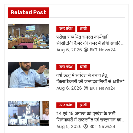
a
v
Related Post
i
उत्तर प्रदेश
झांसी
g
परीक्षा सम्बंधित समस्त कार्यवाही
सीसीटीवी कैमरे की नजर में होगी संपादित,
a
रिकॉर्डिंग भी रहेगी सुरक्षित:- नोडल
Aug 6, 2026
BKT News24
अधिकारी
t
उत्तर प्रदेश
झांसी
i
वर्षा ऋतु में सर्पदंश से बचाव हेतु
जिलाधिकारी की जनपदवासियों से अपील*
o
Aug 6, 2026
BKT News24
n
उत्तर प्रदेश
झांसी
14 एवं 15 अगस्त को प्रदेश के सभी
सिनेमाघरों में राष्ट्रगीत एवं राष्ट्रगान का
हो अनिवार्य प्रसारण:- मुख्य सचिव*
Aug 5, 2026
BKT News24