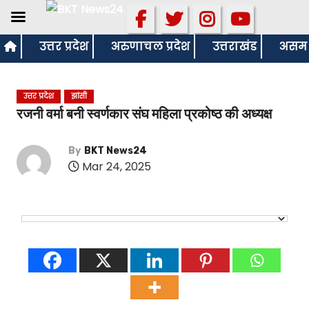
S
उत्तर प्रदेश
अरुणाचल प्रदेश
उत्तराखंड
असम
k
i
उत्तर प्रदेश
झांसी
p
रजनी वर्मा बनी स्वर्णकार संघ महिला प्रकोष्ठ की अध्यक्ष
t
o
By
BKT News24
c
Mar 24, 2025
o
n
t
e
n
t