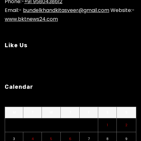
Phone:-
+91 9580438612
Email:-
bundelkhandkitasveer@gmail.com
Website:-
www.bktnews24.com
Like Us
Calendar
M
T
W
T
F
S
S
1
2
3
4
5
6
7
8
9