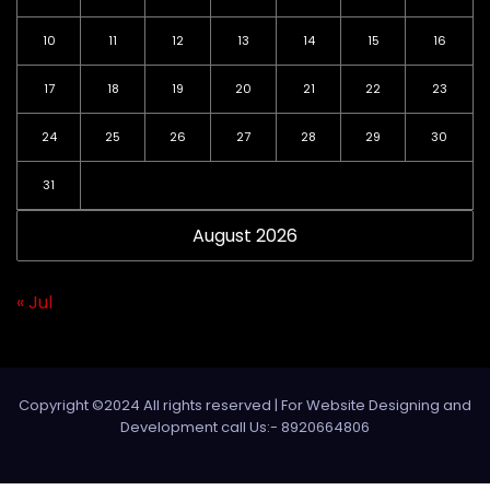
10
11
12
13
14
15
16
17
18
19
20
21
22
23
24
25
26
27
28
29
30
31
August 2026
« Jul
Copyright ©2024 All rights reserved | For Website Designing and
Development call Us:- 8920664806