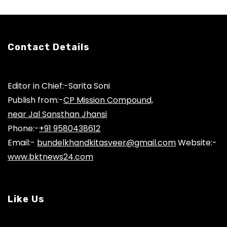
Contact Details
Editor in Chief:-Sarita Soni
Publish from:-
CP Mission Compound,
near Jal Sansthan Jhansi
Phone:-
+91 9580438612
Email:-
bundelkhandkitasveer@gmail.com
Website:-
www.bktnews24.com
Like Us