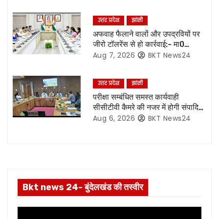
g
उत्तर प्रदेश
झांसी
a
अफवाह फैलाने वालों और उपद्रवियों पर
जीरो टॉलरेंस से हो कार्रवाई:- मा0
t
मुख्यमंत्री जी*
Aug 7, 2026
BKT News24
i
उत्तर प्रदेश
झांसी
o
परीक्षा सम्बंधित समस्त कार्यवाही
सीसीटीवी कैमरे की नजर में होगी संपादित,
n
रिकॉर्डिंग भी रहेगी सुरक्षित:- नोडल
Aug 6, 2026
BKT News24
अधिकारी
Bkt news 24- बुंदेलखंड की तस्वीर