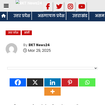
S
उत्तर प्रदेश
अरुणाचल प्रदेश
उत्तराखंड
असम
k
i
उत्तर प्रदेश
झांसी
p
t
By
BKT News24
o
Mar 29, 2025
c
o
n
t
e
n
t