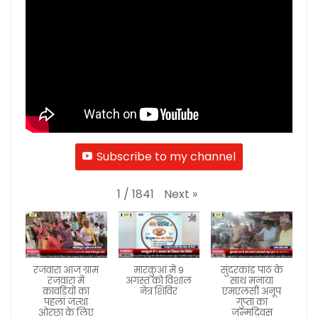
Subscribe to my channel
Next
»
1
/
1841
रजवारा आज ग्राम
मारकुआं में 9
सुंदरकांड पाठ के
रजवारा में
अगस्त को विशाल
साथ मनाया
कावड़ियों का
नेत्र शिविर
एमएलसी अनूप
पहला जत्था
गुप्ता का
ओरछा के लिए
जन्मदिवस