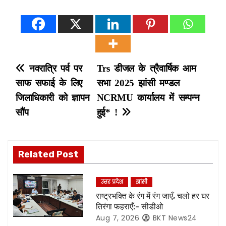
P
नवरात्रि पर्व पर
Trs डीजल के त्रैवार्षिक आम
साफ सफाई के लिए
सभा 2025 झांसी मण्डल
o
जिलाधिकारी को ज्ञापन
NCRMU कार्यालय में सम्पन्न
s
सौंप
हुई* !
t
n
Related Post
a
उत्तर प्रदेश
झांसी
v
राष्ट्रभक्ति के रंग में रंग जाएँ, चलो हर घर
तिरंगा फहराएँ:- सीडीओ
i
Aug 7, 2026
BKT News24