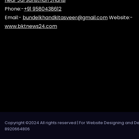
near Jal Sansthan Jhansi
Phone:-
+91 9580438612
Email:-
bundelkhandkitasveer@gmail.com
Website:-
www.bktnews24.com
Copyright ©2024 All rights reserved | For Website Designing and D
8920664806