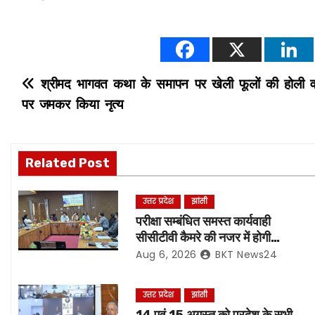
P
श्रीमद भागवत कथा के समापन पर खेली फूलों की होली व श
पर जमकर किया नृत्य
o
s
Related Post
t
n
उत्तर प्रदेश
झांसी
परीक्षा सम्बंधित समस्त कार्यवाही
a
सीसीटीवी कैमरे की नजर में होगी
संपादित, रिकॉर्डिंग भी रहेगी सुरक्षित:-
Aug 6, 2026
BKT News24
v
नोडल अधिकारी
i
उत्तर प्रदेश
झांसी