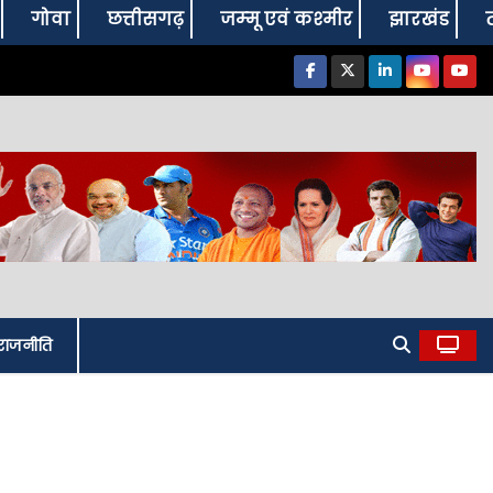
गोवा
छत्तीसगढ़
जम्‍मू एवं कश्‍मीर
झारखंड
राजनीति