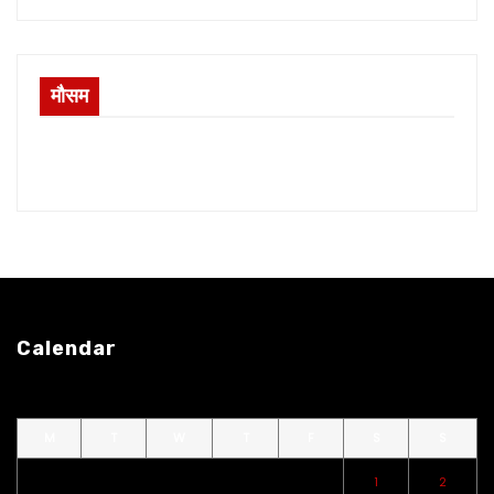
मौसम
Calendar
M
T
W
T
F
S
S
1
2