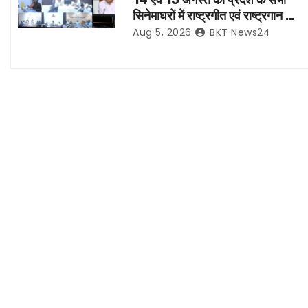
14 एवं 15 अगस्त को प्रदेश के सभी
g
सिनेमाघरों में राष्ट्रगीत एवं राष्ट्रगान का
हो अनिवार्य प्रसारण:- मुख्य सचिव*
a
Aug 5, 2026
BKT News24
t
i
o
n