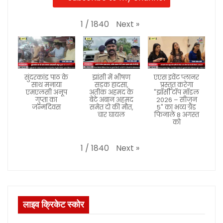
Next
»
1
/
1840
सुंदरकांड पाठ के
झांसी में भीषण
एएस इवेंट प्लानर
साथ मनाया
सड़क हादसा,
प्रस्तुत करेगा
एमएलसी अनूप
अतीक अहमद के
"झाँसी टॉप मॉडल
गुप्ता का
बेटे अबान अहमद
2026 – सीजन
जन्मदिवस
समेत दो की मौत,
5" का भव्य ग्रैंड
चार घायल
फिनाले 8 अगस्त
को
Next
»
1
/
1840
लाइव क्रिकेट स्कोर