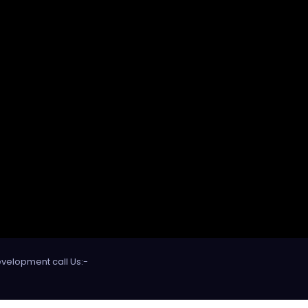
evelopment call Us:-