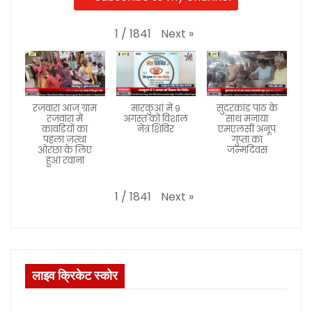
Next
»
1
/
1841
रजवारा आज ग्राम
मारकुआं में 9
सुंदरकांड पाठ के
रजवारा में
अगस्त को विशाल
साथ मनाया
कावड़ियों का
नेत्र शिविर
एमएलसी अनूप
पहला जत्था
गुप्ता का
ओरछा के लिए
जन्मदिवस
हुआ रवाना
Next
»
1
/
1841
लाइव क्रिकेट स्कोर