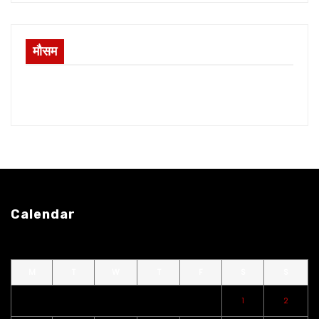
मौसम
Calendar
M
T
W
T
F
S
S
1
2