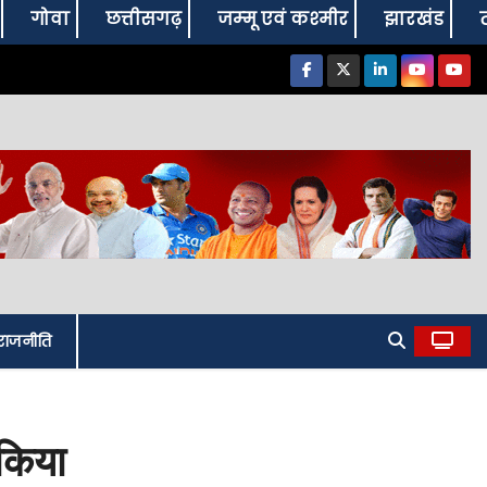
गोवा
छत्तीसगढ़
जम्‍मू एवं कश्‍मीर
झारखंड
राजनीति
 किया