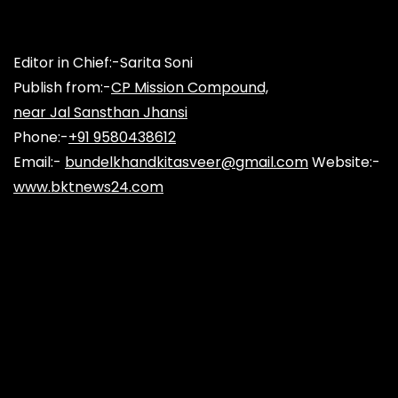
n
Editor in Chief:-Sarita Soni
Publish from:-
CP Mission Compound,
near Jal Sansthan Jhansi
Phone:-
+91 9580438612
Email:-
bundelkhandkitasveer@gmail.com
Website:-
www.bktnews24.com