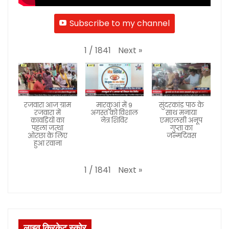
Subscribe to my channel
Next
»
1
/
1841
रजवारा आज ग्राम
मारकुआं में 9
सुंदरकांड पाठ के
रजवारा में
अगस्त को विशाल
साथ मनाया
कावड़ियों का
नेत्र शिविर
एमएलसी अनूप
पहला जत्था
गुप्ता का
ओरछा के लिए
जन्मदिवस
हुआ रवाना
Next
»
1
/
1841
लाइव क्रिकेट स्कोर