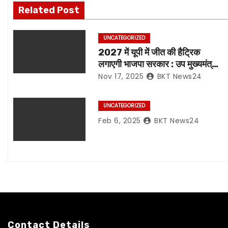
Related Post
t
n
UNCATEGORIZED
2027 में यूपी में जीत की हैट्रिक
a
लगाएगी भाजपा सरकार : उप मुख्यमंत्री
केशव प्रसाद मौर्य
Nov 17, 2025
BKT News24
v
i
UNCATEGORIZED
Feb 6, 2025
BKT News24
g
a
t
i
o
Contact Details