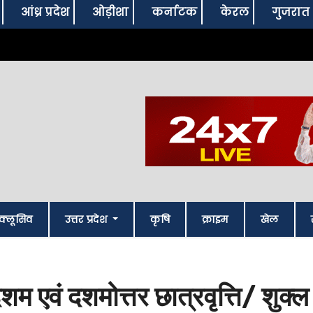
आंध्र प्रदेश
ओड़ीशा
कर्नाटक
केरल
गुजरात
क्लूसिव
उत्तर प्रदेश
कृषि
क्राइम
खेल
वदशम एवं दशमोत्तर छात्रवृत्ति/ शुक्