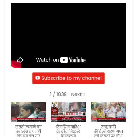
Subscribe to my channel
Next
»
1
/
1839
छतरी लगाने का
रिमझिम बारिश
राष्ट्रकवि
मतलब यह नहीं
के बीच निकले
मैथिलीशरण गुप्त
कि हम बच गए
चिहल्लुम
की जयंती पर हुआ