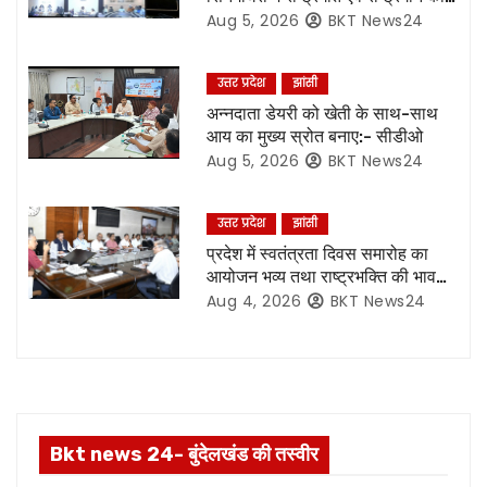
v
हो अनिवार्य प्रसारण:- मुख्य सचिव*
Aug 5, 2026
BKT News24
i
उत्तर प्रदेश
झांसी
g
अन्नदाता डेयरी को खेती के साथ-साथ
आय का मुख्य स्रोत बनाए:- सीडीओ
a
Aug 5, 2026
BKT News24
t
उत्तर प्रदेश
झांसी
i
प्रदेश में स्वतंत्रता दिवस समारोह का
o
आयोजन भव्य तथा राष्ट्रभक्ति की भावना
से हो परिपूर्ण:- मुख्य सचिव*
Aug 4, 2026
BKT News24
n
Bkt news 24- बुंदेलखंड की तस्वीर