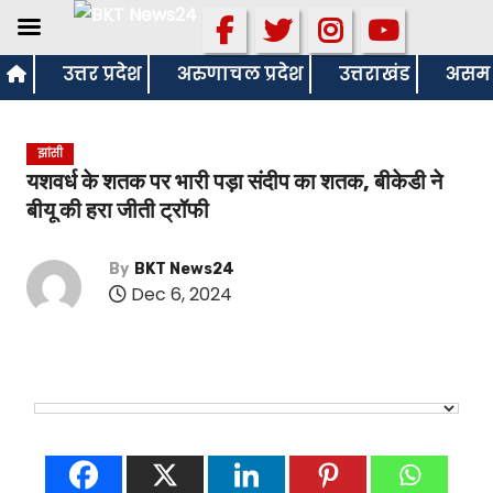
S
उत्तर प्रदेश
अरुणाचल प्रदेश
उत्तराखंड
असम
k
i
झांसी
p
यशवर्ध के शतक पर भारी पड़ा संदीप का शतक, बीकेडी ने
t
बीयू की हरा जीती ट्रॉफी
o
c
By
BKT News24
o
Dec 6, 2024
n
t
e
n
t