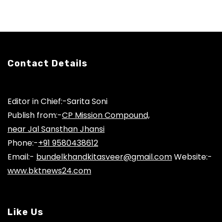
Contact Details
Editor in Chief:-Sarita Soni
Publish from:-
CP Mission Compound,
near Jal Sansthan Jhansi
Phone:-
+91 9580438612
Email:-
bundelkhandkitasveer@gmail.com
Website:-
www.bktnews24.com
Like Us