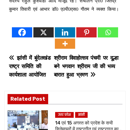
सदस्य राहुल कुशवाहा आदि मौजूद रहे। संचालन प्रो0 जितेंद्र
कुमार तिवारी एवं आभार डॉ0 ए0पी0एस0 गौतम ने व्यक्त किया।
P
झांसी में बुंदेलखंड
श्रीराम विवाहोत्सव पंचमी पर दूल्हा
राष्ट्र समिति की
बने भगवान श्रीराम जी की भव्य
o
कार्यशाला आयोजित
बारात हुआ भ्रमण
s
t
Related Post
n
उत्तर प्रदेश
झांसी
a
14 एवं 15 अगस्त को प्रदेश के सभी
सिनेमाघरों में राष्ट्रगीत एवं राष्ट्रगान का