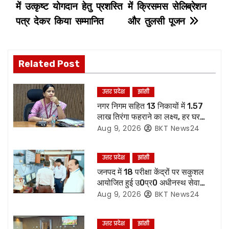
s
में उत्कृष्ट योगदान हेतु प्रशस्ति
में क्रिसमस सेलिब्रेशन
पत्र देकर किया सम्मानित
और तुलसी पूजन
t
n
Related Post
a
v
उत्तर प्रदेश
झांसी
नगर निगम सहित 13 निकायों में 1.57
i
लाख तिरंगा फहराने का लक्ष्य, हर घर
तिरंगा अभियान की तैयारियां पूरी
Aug 9, 2026
BKT News24
g
a
उत्तर प्रदेश
झांसी
जनपद में 18 परीक्षा केंद्रों पर सकुशल
t
आयोजित हुई उ0प्र0 अधीनस्थ सेवा
चयन आयोग की प्राविधिक सहायक ग्रुप
Aug 9, 2026
BKT News24
i
सी की मुख्य लिखित परीक्षा,86.87 %
परीक्षार्थियों ने दी परीक्षा
o
उत्तर प्रदेश
झांसी