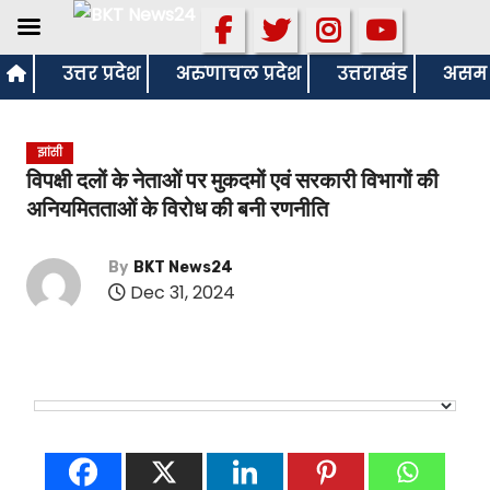
S
उत्तर प्रदेश
अरुणाचल प्रदेश
उत्तराखंड
असम
k
i
झांसी
p
विपक्षी दलों के नेताओं पर मुकदमों एवं सरकारी विभागों की
t
अनियमितताओं के विरोध की बनी रणनीति
o
c
By
BKT News24
o
Dec 31, 2024
n
t
e
n
t