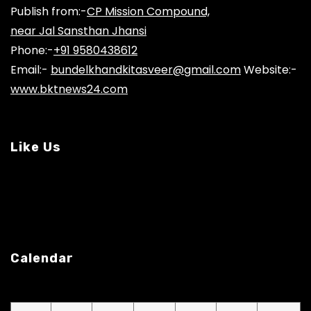
Publish from:-
CP Mission Compound,
near Jal Sansthan Jhansi
Phone:-
+91 9580438612
Email:-
bundelkhandkitasveer@gmail.com
Website:-
www.bktnews24.com
Like Us
Calendar