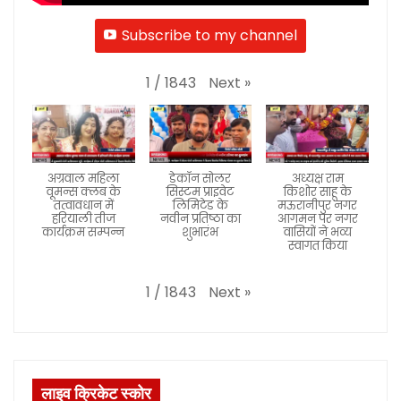
Subscribe to my channel
Next
»
1
/
1843
अग्रवाल महिला
डेकॉन सोलर
अध्यक्ष राम
वूमन्स क्लब के
सिस्टम प्राइवेट
किशोर साहू के
तत्वावधान में
लिमिटेड के
मऊरानीपुर नगर
हरियाली तीज
नवीन प्रतिष्ठा का
आगमन पर नगर
कार्यक्रम सम्पन्न
शुभारंभ
वासियों ने भव्य
स्वागत किया
Next
»
1
/
1843
लाइव क्रिकेट स्कोर