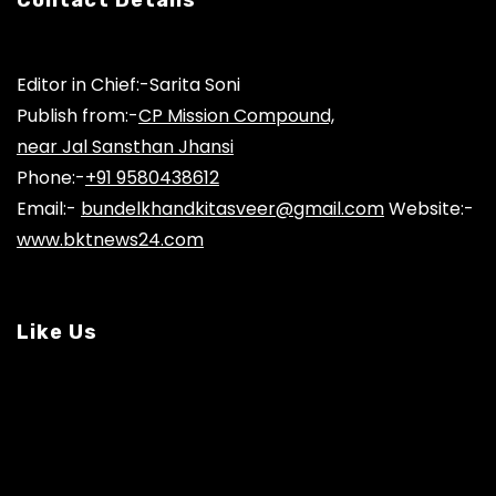
Editor in Chief:-Sarita Soni
Publish from:-
CP Mission Compound,
near Jal Sansthan Jhansi
Phone:-
+91 9580438612
Email:-
bundelkhandkitasveer@gmail.com
Website:-
www.bktnews24.com
Like Us