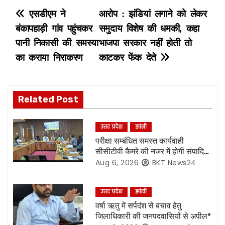
P
एसडीएम ने
आरोप : झंडियां लगाने को लेकर
बंकापहाड़ी गांव पहुंचकर
समुदाय विशेष की धमकी, कहा
o
पानी निकासी की समस्या
भाजपा सरकार नहीं होती तो
s
का कराया निराकरण
काटकर फेंक देते
t
n
Related Post
a
उत्तर प्रदेश
झांसी
v
परीक्षा सम्बंधित समस्त कार्यवाही
सीसीटीवी कैमरे की नजर में होगी संपादित,
i
रिकॉर्डिंग भी रहेगी सुरक्षित:- नोडल
Aug 6, 2026
BKT News24
अधिकारी
g
उत्तर प्रदेश
झांसी
a
वर्षा ऋतु में सर्पदंश से बचाव हेतु
जिलाधिकारी की जनपदवासियों से अपील*