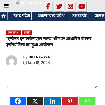
S
उत्तर प्रदेश
अरुणाचल प्रदेश
उत्तराखंड
असम
k
i
उत्तर प्रदेश
झांसी
p
“इन्वेस्ट इन क्लीन एयर नाऊ”थीम पर आधारित पोस्टर
t
प्रतियोगिता का हुआ आयोजन
o
c
By
BKT News24
o
Sep 18, 2024
n
t
e
n
t