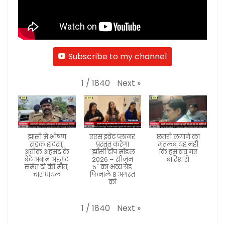
Subscribe to my channel
Next
»
1
/
1840
झांसी में भीषण
एएस इवेंट प्लानर
छतरी लगाने का
सड़क हादसा,
प्रस्तुत करेगा
मतलब यह नहीं
अतीक अहमद के
"झाँसी टॉप मॉडल
कि हम बच गए
बेटे अबान अहमद
2026 – सीजन
बारिश से
समेत दो की मौत,
5" का भव्य ग्रैंड
चार घायल
फिनाले 8 अगस्त
को
Next
»
1
/
1840