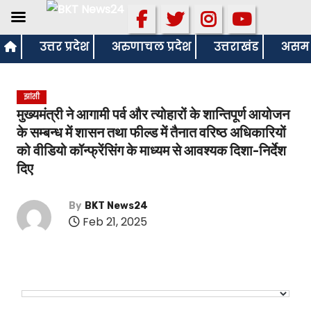
S
उत्तर प्रदेश
अरुणाचल प्रदेश
उत्तराखंड
असम
k
i
झांसी
p
मुख्यमंत्री ने आगामी पर्व और त्योहारों के शान्तिपूर्ण आयोजन
t
के सम्बन्ध में शासन तथा फील्ड में तैनात वरिष्ठ अधिकारियों
o
को वीडियो कॉन्फ्रेंसिंग के माध्यम से आवश्यक दिशा-निर्देश
c
दिए
o
n
By
BKT News24
t
Feb 21, 2025
e
n
t