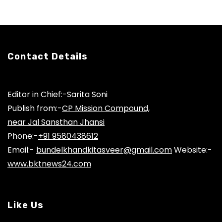
Contact Details
Editor in Chief:-Sarita Soni
Publish from:-
CP Mission Compound,
near Jal Sansthan Jhansi
Phone:-
+91 9580438612
Email:-
bundelkhandkitasveer@gmail.com
Website:-
www.bktnews24.com
Like Us