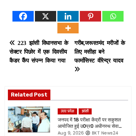
P
223 झांसी विधानसभा के
गरीब,जरूरतमंद मरीजों के
सेक्टर पिछोर में एक दिवसीय
लिए मसीहा बने
o
कैडर कैंप संपन्न किया गया
फार्मासिस्ट वीरेन्द्र यादव
s
t
n
Related Post
a
उत्तर प्रदेश
झांसी
v
जनपद में 18 परीक्षा केंद्रों पर सकुशल
आयोजित हुई उ0प्र0 अधीनस्थ सेवा
i
चयन आयोग की प्राविधिक सहायक ग्रुप
Aug 9, 2026
BKT News24