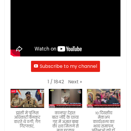
Subscribe to my channel
Next
»
1
/
1842
झांसी में पुलिस
कानपुर देहात:
10 दिवसीय
अधिकारी बनकर
बारा जोड़ के छाया
मेकअप
करते थे ठगी, गैंग
गृह में अज्ञात बाबा
कार्यशाला का
गिरफ्तार,
का शव मिलने से
भव्य समापन,
मचा हड़कंप
प्रतिभाओं को डॉ.