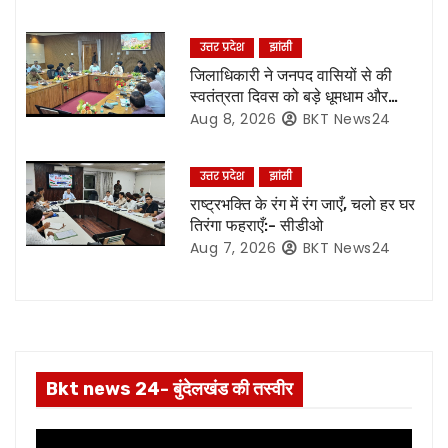
सी की मुख्य लिखित परीक्षा,86.87 %
g
परीक्षार्थियों ने दी परीक्षा
उत्तर प्रदेश
झांसी
a
जिलाधिकारी ने जनपद वासियों से की
स्वतंत्रता दिवस को बड़े धूमधाम और
t
हर्षोल्लास के साथ मनाएं जाने की अपील
Aug 8, 2026
BKT News24
i
उत्तर प्रदेश
झांसी
o
राष्ट्रभक्ति के रंग में रंग जाएँ, चलो हर घर
तिरंगा फहराएँ:- सीडीओ
n
Aug 7, 2026
BKT News24
Bkt news 24- बुंदेलखंड की तस्वीर