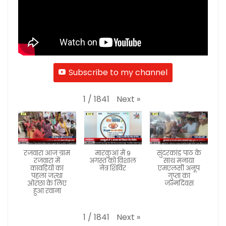
Subscribe to my channel
Next
»
1
/
1841
रजवारा आज ग्राम
मारकुआं में 9
सुंदरकांड पाठ के
रजवारा में
अगस्त को विशाल
साथ मनाया
कावड़ियों का
नेत्र शिविर
एमएलसी अनूप
पहला जत्था
गुप्ता का
ओरछा के लिए
जन्मदिवस
हुआ रवाना
Next
»
1
/
1841