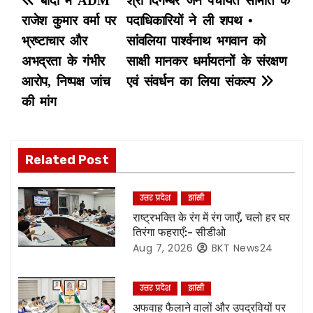
P
बांदा में ADM
श्री दिगम्बर जैन पंचायत समिति के
राजेश कुमार वर्मा पर
पदाधिकारियों ने ली शपथ •
o
भ्रष्टाचार और
सांवलिया पार्श्वनाथ भगवान को
s
अभद्रता के गंभीर
साक्षी मानकर धर्मायतनों के संरक्षण
आरोप, निष्पक्ष जांच
एवं संवर्धन का लिया संकल्प
t
की मांग
n
a
Related Post
v
उत्तर प्रदेश
झांसी
i
राष्ट्रभक्ति के रंग में रंग जाएँ, चलो हर घर
तिरंगा फहराएँ:- सीडीओ
g
Aug 7, 2026
BKT News24
a
उत्तर प्रदेश
झांसी
t
अफवाह फैलाने वालों और उपद्रवियों पर