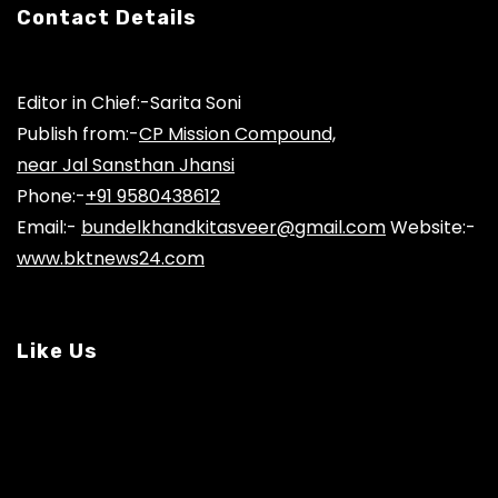
Contact Details
Editor in Chief:-Sarita Soni
Publish from:-
CP Mission Compound,
near Jal Sansthan Jhansi
Phone:-
+91 9580438612
Email:-
bundelkhandkitasveer@gmail.com
Website:-
www.bktnews24.com
Like Us