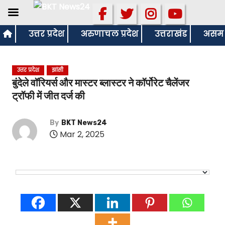
S
उत्तर प्रदेश
अरुणाचल प्रदेश
उत्तराखंड
असम
k
i
उत्तर प्रदेश
झांसी
p
बुंदेले वॉरियर्स और मास्टर ब्लास्टर ने कॉर्पोरेट चैलेंजर
t
ट्रॉफी में जीत दर्ज की
o
c
By
BKT News24
o
Mar 2, 2025
n
t
e
n
t