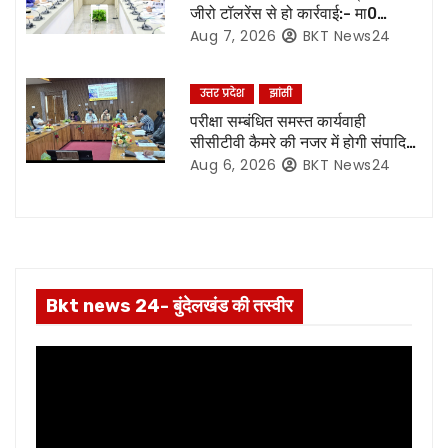
i
जीरो टॉलरेंस से हो कार्रवाई:- मा0
मुख्यमंत्री जी*
Aug 7, 2026
BKT News24
o
n
उत्तर प्रदेश
झांसी
परीक्षा सम्बंधित समस्त कार्यवाही
सीसीटीवी कैमरे की नजर में होगी संपादित,
रिकॉर्डिंग भी रहेगी सुरक्षित:- नोडल
Aug 6, 2026
BKT News24
अधिकारी
Bkt news 24- बुंदेलखंड की तस्वीर