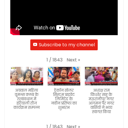
Subscribe to my channel
Next
»
1
/
1843
अग्रवाल महिला
डेकॉन सोलर
अध्यक्ष राम
वूमन्स क्लब के
सिस्टम प्राइवेट
किशोर साहू के
तत्वावधान में
लिमिटेड के
मऊरानीपुर नगर
हरियाली तीज
नवीन प्रतिष्ठा का
आगमन पर नगर
कार्यक्रम सम्पन्न
शुभारंभ
वासियों ने भव्य
स्वागत किया
Next
»
1
/
1843