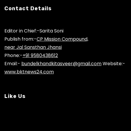
Contact Details
Editor in Chief:-Sarita Soni
Publish from:-
CP Mission Compound,
near Jal Sansthan Jhansi
Phone:-
+91 9580438612
Email:-
bundelkhandkitasveer@gmail.com
Website:-
www.bktnews24.com
Like Us