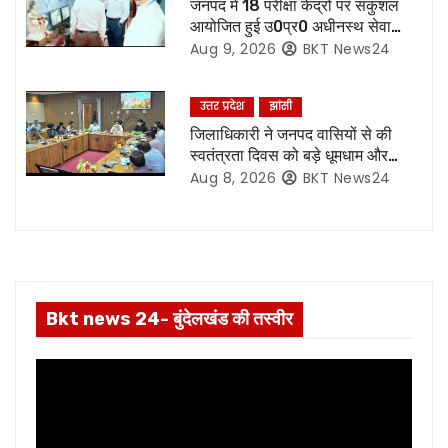
जनपद में 18 परीक्षा केंद्रों पर सकुशल
आयोजित हुई उ0प्र0 अधीनस्थ सेवा
a
चयन आयोग की प्राविधिक सहायक ग्रुप
Aug 9, 2026
BKT News24
सी की मुख्य लिखित परीक्षा,86.87 %
t
परीक्षार्थियों ने दी परीक्षा
उत्तर प्रदेश
झांसी
i
जिलाधिकारी ने जनपद वासियों से की
o
स्वतंत्रता दिवस को बड़े धूमधाम और
हर्षोल्लास के साथ मनाएं जाने की अपील
Aug 8, 2026
BKT News24
n
Bkt news 24- बुंदेलखंड की तस्वीर