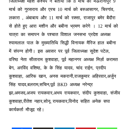
जिलाध्यक्ष महेश कश्यप ने बताया कि 8 मार्च को मऊरानीपुर 9
मार्च को गुरसराय और एरच 10 मार्च को बरुआसागर, चिरगांव,
लकारा , अंबाबाय और 11 मार्च को रक्सा, राजापुर बमेर बैदौरा
से होते हुए आरा मशीन और बबीना भ्रमण करेगे । 12 मार्च को
यात्रा का समापन के पश्चात विशाल जनसभा प्रदेश अध्यक्ष
श्यामलाल पाल के मुख्यातिथि सिद्धी विनायक मैरिज हाल बबीना
में संपन्न होगी। इस अवसर पर पूर्व जिलाध्यक्ष सुदेश पटेल,
वरिष्ठ नेता सीताराम कुशवाहा, पूर्व महानगर अध्यक्ष मिर्ज़ा करामत
बेग, अरविंद वशिष्ठ, के के सिंह यादव, चांद राईन, प्रदीप
कुशवाहा, आरिफ खान, अनस मकरानी,राजकुमार अहिरवार,अर्जुन
सिंह यादव,बलराम,सचिन,पूर्व BKD अध्यक्ष नरेन्द्र
झा,अमजद,अजय रायकवार,अभय रायकवार, संदीप कुशवाहा, संजीव
कुशवाहा,रीतेश नहार,सोनू रायकवार,विनोद सहित अनेक सपा
कार्यकर्ता मौजूद रहे।