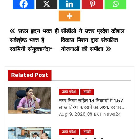
P
सरल हृदय भक्त ही
सीडीओ ने उत्तर प्रदेश कौशल
सर्वश्रेष्ठ भक्त है
विकास मिशन द्वारा संचालित
o
स्वामिनी संयुक्तानंदा*
योजनाओं की समीक्षा
s
t
Related Post
n
उत्तर प्रदेश
झांसी
a
नगर निगम सहित 13 निकायों में 1.57
लाख तिरंगा फहराने का लक्ष्य, हर घर
v
तिरंगा अभियान की तैयारियां पूरी
Aug 9, 2026
BKT News24
i
उत्तर प्रदेश
झांसी
g