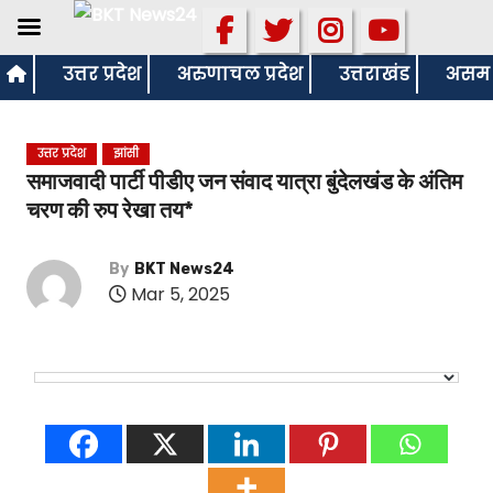
S
उत्तर प्रदेश
अरुणाचल प्रदेश
उत्तराखंड
असम
k
i
उत्तर प्रदेश
झांसी
p
समाजवादी पार्टी पीडीए जन संवाद यात्रा बुंदेलखंड के अंतिम
t
चरण की रुप रेखा तय*
o
c
By
BKT News24
o
Mar 5, 2025
n
t
e
n
t