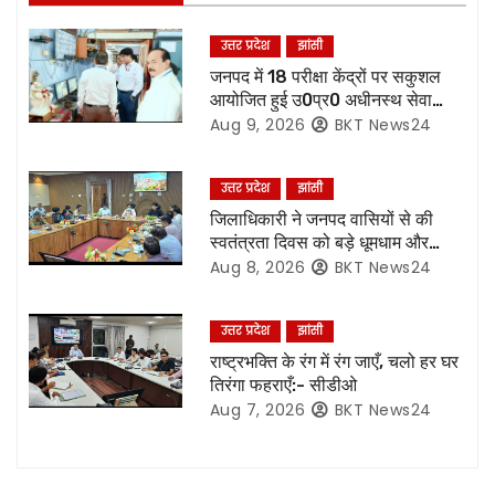
v
उत्तर प्रदेश
झांसी
i
जनपद में 18 परीक्षा केंद्रों पर सकुशल
आयोजित हुई उ0प्र0 अधीनस्थ सेवा
g
चयन आयोग की प्राविधिक सहायक ग्रुप
Aug 9, 2026
BKT News24
सी की मुख्य लिखित परीक्षा,86.87 %
a
परीक्षार्थियों ने दी परीक्षा
उत्तर प्रदेश
झांसी
t
जिलाधिकारी ने जनपद वासियों से की
i
स्वतंत्रता दिवस को बड़े धूमधाम और
हर्षोल्लास के साथ मनाएं जाने की अपील
Aug 8, 2026
BKT News24
o
n
उत्तर प्रदेश
झांसी
राष्ट्रभक्ति के रंग में रंग जाएँ, चलो हर घर
तिरंगा फहराएँ:- सीडीओ
Aug 7, 2026
BKT News24