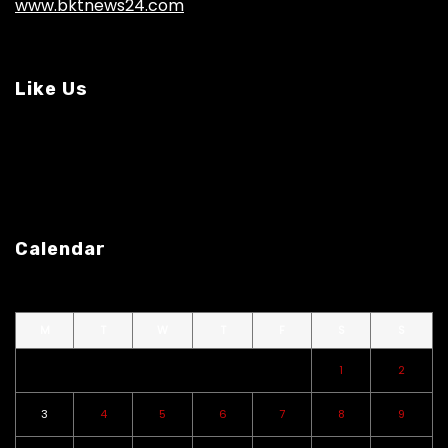
www.bktnews24.com
Like Us
Calendar
M
T
W
T
F
S
S
1
2
3
4
5
6
7
8
9