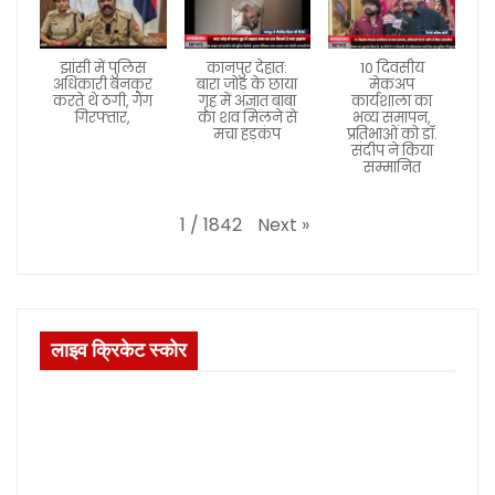
झांसी में पुलिस
कानपुर देहात:
10 दिवसीय
अधिकारी बनकर
बारा जोड़ के छाया
मेकअप
करते थे ठगी, गैंग
गृह में अज्ञात बाबा
कार्यशाला का
गिरफ्तार,
का शव मिलने से
भव्य समापन,
मचा हड़कंप
प्रतिभाओं को डॉ.
संदीप ने किया
सम्मानित
Next
»
1
/
1842
लाइव क्रिकेट स्कोर