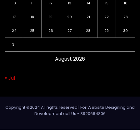
10
11
12
13
14
15
16
17
18
19
20
21
22
23
24
25
26
27
28
29
30
31
August 2026
« Jul
Copyright ©2024 All rights reserved | For Website Designing and
Development call Us:- 8920664806