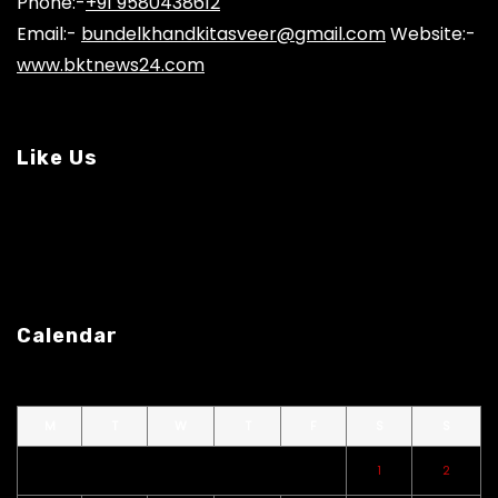
Phone:-
+91 9580438612
Email:-
bundelkhandkitasveer@gmail.com
Website:-
www.bktnews24.com
Like Us
Calendar
M
T
W
T
F
S
S
1
2