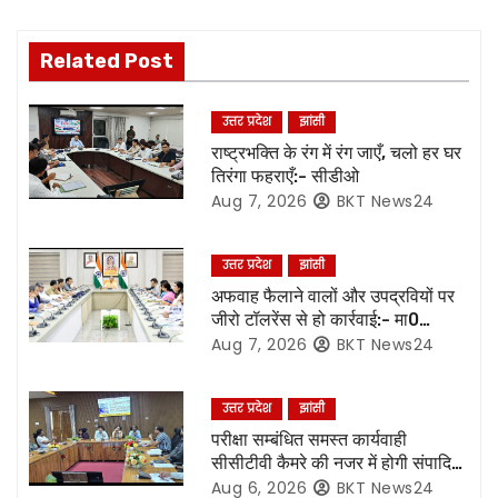
s
t
Related Post
n
उत्तर प्रदेश
झांसी
a
राष्ट्रभक्ति के रंग में रंग जाएँ, चलो हर घर
तिरंगा फहराएँ:- सीडीओ
v
Aug 7, 2026
BKT News24
i
उत्तर प्रदेश
झांसी
g
अफवाह फैलाने वालों और उपद्रवियों पर
जीरो टॉलरेंस से हो कार्रवाई:- मा0
a
मुख्यमंत्री जी*
Aug 7, 2026
BKT News24
t
उत्तर प्रदेश
झांसी
i
परीक्षा सम्बंधित समस्त कार्यवाही
o
सीसीटीवी कैमरे की नजर में होगी संपादित,
रिकॉर्डिंग भी रहेगी सुरक्षित:- नोडल
Aug 6, 2026
BKT News24