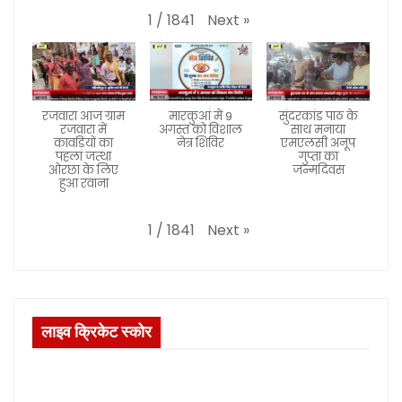
Next
»
1
/
1841
रजवारा आज ग्राम
मारकुआं में 9
सुंदरकांड पाठ के
रजवारा में
अगस्त को विशाल
साथ मनाया
कावड़ियों का
नेत्र शिविर
एमएलसी अनूप
पहला जत्था
गुप्ता का
ओरछा के लिए
जन्मदिवस
हुआ रवाना
Next
»
1
/
1841
लाइव क्रिकेट स्कोर