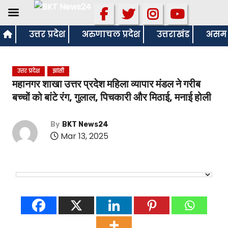
S
उत्तर प्रदेश
अरुणाचल प्रदेश
उत्तराखंड
असम
k
i
उत्तर प्रदेश
झांसी
p
महानगर शाखा उत्तर प्रदेश महिला व्यापार मंडल ने गरीब
t
बच्चों को बांटे रंग, गुलाल, पिचकारी और मिठाई, मनाई होली
o
c
By
BKT News24
o
Mar 13, 2025
n
t
e
n
t