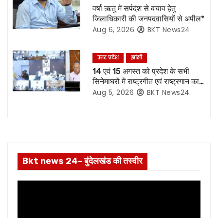
a
वर्षा ऋतु में सर्पदंश से बचाव हेतु
जिलाधिकारी की जनपदवासियों से अपील*
t
Aug 6, 2026
BKT News24
i
उत्तर प्रदेश
झांसी
o
14 एवं 15 अगस्त को प्रदेश के सभी
सिनेमाघरों में राष्ट्रगीत एवं राष्ट्रगान का
n
हो अनिवार्य प्रसारण:- मुख्य सचिव*
Aug 5, 2026
BKT News24
Bkt news 24- बुंदेलखंड की तस्वीर