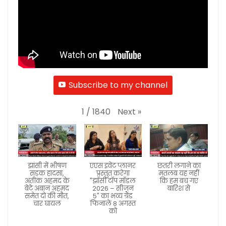
Subscribe to my channel
Next
»
1
/
1840
झांसी में भीषण
एएस इवेंट प्लानर
छतरी लगाने का
सड़क हादसा,
प्रस्तुत करेगा
मतलब यह नहीं
अतीक अहमद के
"झाँसी टॉप मॉडल
कि हम बच गए
बेटे अबान अहमद
2026 – सीजन
बारिश से
समेत दो की मौत,
5" का भव्य ग्रैंड
चार घायल
फिनाले 8 अगस्त
को