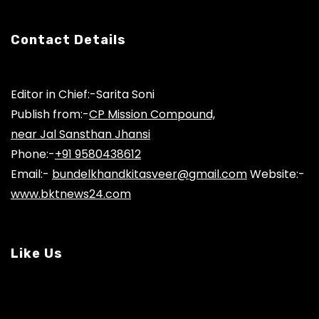
Contact Details
Editor in Chief:-Sarita Soni
Publish from:-
CP Mission Compound,
near Jal Sansthan Jhansi
Phone:-
+91 9580438612
Email:-
bundelkhandkitasveer@gmail.com
Website:-
www.bktnews24.com
Like Us