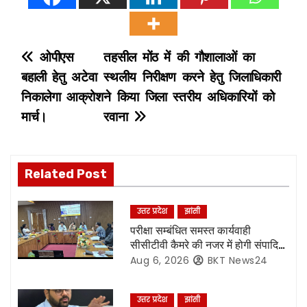
P
ओपीएस
तहसील मोंठ में की गौशालाओं का
बहाली हेतु अटेवा
स्थलीय निरीक्षण करने हेतु जिलाधिकारी
o
निकालेगा आक्रोश
ने किया जिला स्तरीय अधिकारियों को
s
मार्च।
रवाना
t
n
Related Post
a
उत्तर प्रदेश
झांसी
v
परीक्षा सम्बंधित समस्त कार्यवाही
सीसीटीवी कैमरे की नजर में होगी संपादित,
i
रिकॉर्डिंग भी रहेगी सुरक्षित:- नोडल
Aug 6, 2026
BKT News24
अधिकारी
g
उत्तर प्रदेश
झांसी