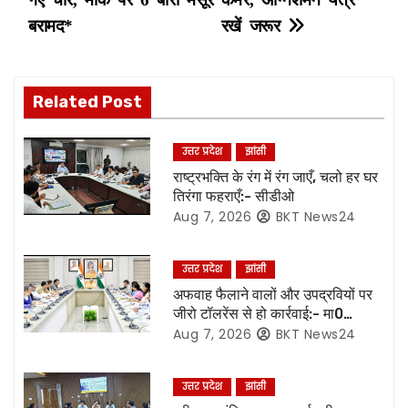
o
बरामद*
रखें जरूर
s
t
Related Post
n
उत्तर प्रदेश
झांसी
a
राष्ट्रभक्ति के रंग में रंग जाएँ, चलो हर घर
तिरंगा फहराएँ:- सीडीओ
v
Aug 7, 2026
BKT News24
i
उत्तर प्रदेश
झांसी
g
अफवाह फैलाने वालों और उपद्रवियों पर
जीरो टॉलरेंस से हो कार्रवाई:- मा0
a
मुख्यमंत्री जी*
Aug 7, 2026
BKT News24
t
उत्तर प्रदेश
झांसी
i