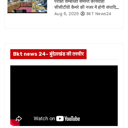
परीक्षा सम्बंधित समस्त कार्यवाही
o
सीसीटीवी कैमरे की नजर में होगी संपादित,
रिकॉर्डिंग भी रहेगी सुरक्षित:- नोडल
Aug 6, 2026
BKT News24
n
अधिकारी
Bkt news 24- बुंदेलखंड की तस्वीर