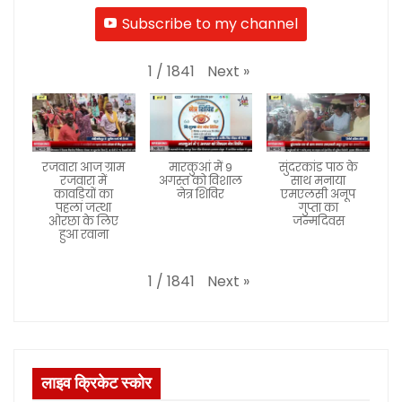
Subscribe to my channel
Next
»
1
/
1841
रजवारा आज ग्राम
मारकुआं में 9
सुंदरकांड पाठ के
रजवारा में
अगस्त को विशाल
साथ मनाया
कावड़ियों का
नेत्र शिविर
एमएलसी अनूप
पहला जत्था
गुप्ता का
ओरछा के लिए
जन्मदिवस
हुआ रवाना
Next
»
1
/
1841
लाइव क्रिकेट स्कोर