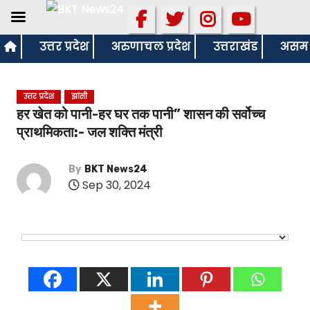
S
उत्तर प्रदेश
अरुणाचल प्रदेश
उत्तराखंड
असम
k
i
उत्तर प्रदेश
झांसी
p
हर खेत को पानी-हर घर तक पानी” शासन की सर्वोच्च
t
प्राथमिकता:- जल शक्ति मंत्री
o
c
By
BKT News24
o
Sep 30, 2024
n
t
e
n
t