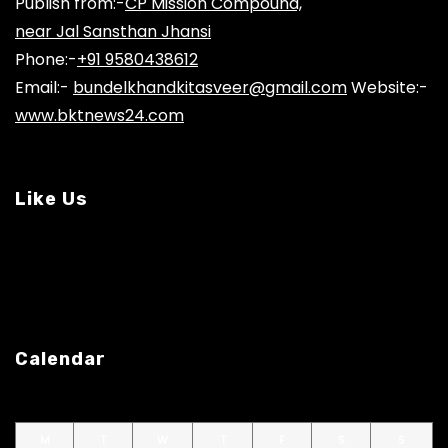
Publish from:-
CP Mission Compound,
near Jal Sansthan Jhansi
Phone:-
+91 9580438612
Email:-
bundelkhandkitasveer@gmail.com
Website:-
www.bktnews24.com
Like Us
Calendar
M
T
W
T
F
S
S