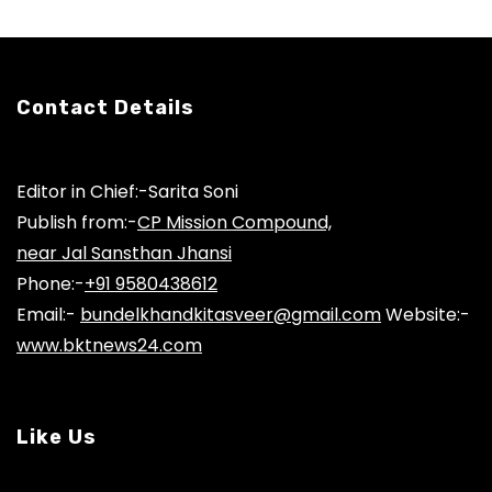
Contact Details
Editor in Chief:-Sarita Soni
Publish from:-
CP Mission Compound,
near Jal Sansthan Jhansi
Phone:-
+91 9580438612
Email:-
bundelkhandkitasveer@gmail.com
Website:-
www.bktnews24.com
Like Us