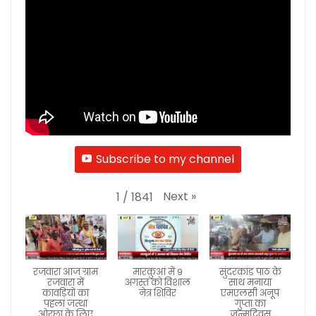
Subscribe to my channel
Next
»
1
/
1841
रजवारा आज ग्राम
मारकुआं में 9
सुंदरकांड पाठ के
रजवारा में
अगस्त को विशाल
साथ मनाया
कावड़ियों का
नेत्र शिविर
एमएलसी अनूप
पहला जत्था
गुप्ता का
ओरछा के लिए
जन्मदिवस