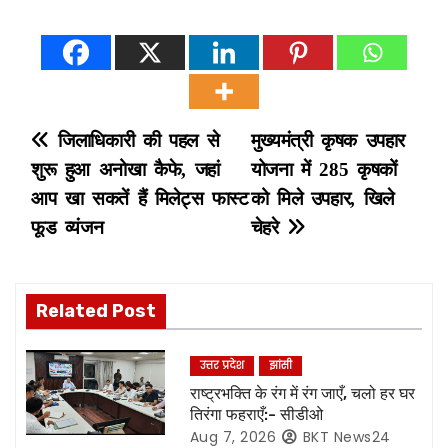
P
जिलाधिकारी की पहल से
मुख्यमंत्री कृषक उपहार
शुरू हुआ अनोखा कैफे, जहां
योजना में 285 कृषकों
o
आप खा सकतें हैं मिलेट्स फास्ट
को मिले उपहार, खिले
s
फूड व्यंजन
चेहरे
t
n
Related Post
a
उत्तर प्रदेश
झांसी
v
राष्ट्रभक्ति के रंग में रंग जाएँ, चलो हर घर
तिरंगा फहराएँ:- सीडीओ
i
Aug 7, 2026
BKT News24