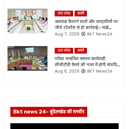
g
उत्तर प्रदेश
झांसी
a
अफवाह फैलाने वालों और उपद्रवियों पर
जीरो टॉलरेंस से हो कार्रवाई:- मा0
t
मुख्यमंत्री जी*
Aug 7, 2026
BKT News24
i
उत्तर प्रदेश
झांसी
o
परीक्षा सम्बंधित समस्त कार्यवाही
सीसीटीवी कैमरे की नजर में होगी संपादित,
n
रिकॉर्डिंग भी रहेगी सुरक्षित:- नोडल
Aug 6, 2026
BKT News24
अधिकारी
Bkt news 24- बुंदेलखंड की तस्वीर