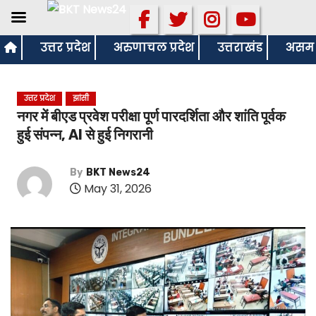
S
उत्तर प्रदेश
अरुणाचल प्रदेश
उत्तराखंड
असम
k
i
उत्तर प्रदेश
झांसी
p
नगर में बीएड प्रवेश परीक्षा पूर्ण पारदर्शिता और शांति पूर्वक
t
हुई संपन्न, AI से हुई निगरानी
o
c
By
BKT News24
o
May 31, 2026
n
t
e
n
t