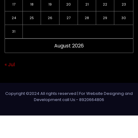
17
18
19
20
21
22
23
24
25
26
27
28
29
30
31
August 2026
« Jul
Copyright ©2024 All rights reserved | For Website Designing and
Development call Us:- 8920664806