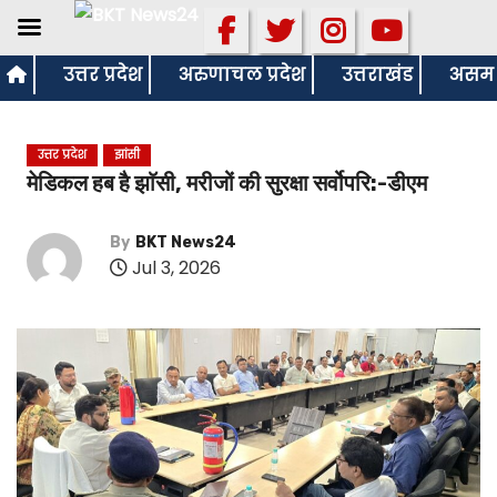
S
उत्तर प्रदेश
अरुणाचल प्रदेश
उत्तराखंड
असम
k
i
उत्तर प्रदेश
झांसी
p
मेडिकल हब है झाॅसी, मरीजों की सुरक्षा सर्वोपरि:-डीएम
t
o
By
BKT News24
c
Jul 3, 2026
o
n
t
e
n
t