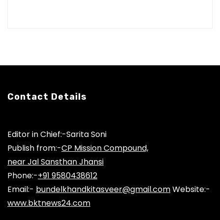
Contact Details
Editor in Chief:-Sarita Soni
Publish from:-
CP Mission Compound,
near Jal Sansthan Jhansi
Phone:-
+91 9580438612
Email:-
bundelkhandkitasveer@gmail.com
Website:-
www.bktnews24.com