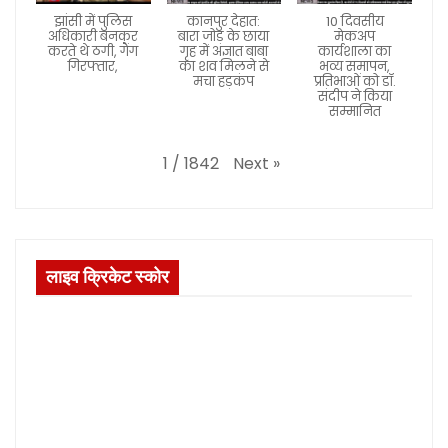
झांसी में पुलिस
कानपुर देहात:
10 दिवसीय
अधिकारी बनकर
बारा जोड़ के छाया
मेकअप
करते थे ठगी, गैंग
गृह में अज्ञात बाबा
कार्यशाला का
गिरफ्तार,
का शव मिलने से
भव्य समापन,
मचा हड़कंप
प्रतिभाओं को डॉ.
संदीप ने किया
सम्मानित
Next
»
1
/
1842
लाइव क्रिकेट स्कोर