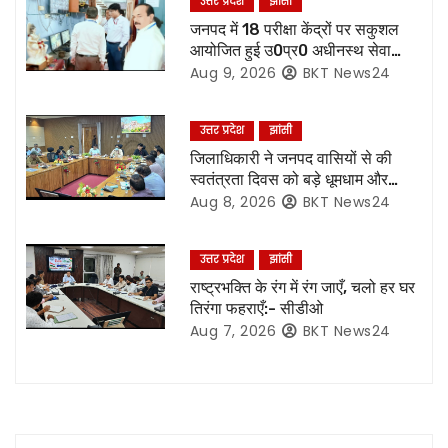
उत्तर प्रदेश
झांसी
v
जनपद में 18 परीक्षा केंद्रों पर सकुशल
आयोजित हुई उ0प्र0 अधीनस्थ सेवा
i
चयन आयोग की प्राविधिक सहायक ग्रुप
Aug 9, 2026
BKT News24
सी की मुख्य लिखित परीक्षा,86.87 %
g
परीक्षार्थियों ने दी परीक्षा
उत्तर प्रदेश
झांसी
a
जिलाधिकारी ने जनपद वासियों से की
स्वतंत्रता दिवस को बड़े धूमधाम और
t
हर्षोल्लास के साथ मनाएं जाने की अपील
Aug 8, 2026
BKT News24
i
उत्तर प्रदेश
झांसी
o
राष्ट्रभक्ति के रंग में रंग जाएँ, चलो हर घर
तिरंगा फहराएँ:- सीडीओ
n
Aug 7, 2026
BKT News24