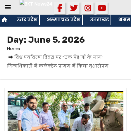
S
उत्तर प्रदेश
अरुणाचल प्रदेश
उत्तराखंड
असम
k
i
Day:
June 5, 2026
p
Home
t
विश्व पर्यावरण दिवस पर “एक पेड़ माँ के नाम”
o
जिलाधिकारी ने कलेक्ट्रेट प्रांगण में किया वृक्षारोपण
c
o
n
t
e
n
t