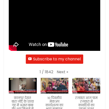
Subscribe to my channel
Next
»
1
/
1842
कानपुर देहात:
10 दिवसीय
रजवारा आज ग्राम
बारा जोड़ के छाया
मेकअप
रजवारा में
गृह में अज्ञात बाबा
कार्यशाला का
कावड़ियों का
का शव मिलने से
भव्य समापन,
पहला जत्था