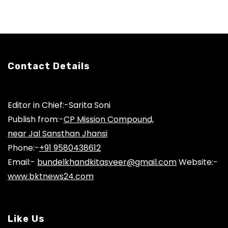
Contact Details
Editor in Chief:-Sarita Soni
Publish from:-
CP Mission Compound,
near Jal Sansthan Jhansi
Phone:-
+91 9580438612
Email:-
bundelkhandkitasveer@gmail.com
Website:-
www.bktnews24.com
Like Us