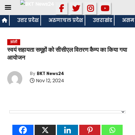
S
उत्तर प्रदेश
अरुणाचल प्रदेश
उत्तराखंड
असम
k
i
झांसी
p
स्वयं सहायता समूहों को सीसीएल वितरण कैम्प का किया गया
t
आयोजन
o
c
By
BKT News24
o
Nov 12, 2024
n
t
e
n
t