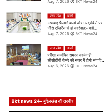
Aug 7, 2026
BKT News24
i
उत्तर प्रदेश
झांसी
g
अफवाह फैलाने वालों और उपद्रवियों पर
जीरो टॉलरेंस से हो कार्रवाई:- मा0
a
मुख्यमंत्री जी*
Aug 7, 2026
BKT News24
t
उत्तर प्रदेश
झांसी
i
परीक्षा सम्बंधित समस्त कार्यवाही
o
सीसीटीवी कैमरे की नजर में होगी संपादित,
रिकॉर्डिंग भी रहेगी सुरक्षित:- नोडल
Aug 6, 2026
BKT News24
n
अधिकारी
Bkt news 24- बुंदेलखंड की तस्वीर