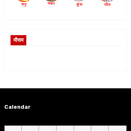
मौसम
Calendar
M
T
W
T
F
S
S