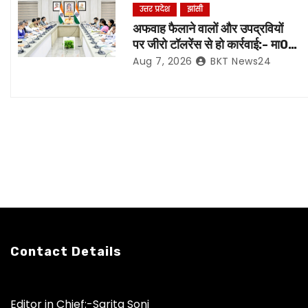
i
उत्तर प्रदेश
झांसी
अफवाह फैलाने वालों और उपद्रवियों
g
पर जीरो टॉलरेंस से हो कार्रवाई:- मा0
मुख्यमंत्री जी*
a
Aug 7, 2026
BKT News24
t
i
o
n
Contact Details
Editor in Chief:-Sarita Soni