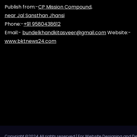
Publish from:-
CP Mission Compound,
near Jal Sansthan Jhansi
Phone:-
+91 9580438612
Email:-
bundelkhandkitasveer@gmail.com
Website:-
www.bktnews24.com
Copyright ©2024 All rights reserved | For Website Designing and D