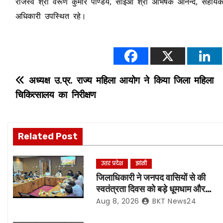
राजस्व श्री वरूण कुमार पाण्डेय, सीईओ श्री अभिषेक आनन्द, सहायक
अधिकारी उपस्थित रहे।
P
अध्यक्ष उ.प्र. राज्य महिला आयोग ने किया जिला महिला
चिकित्सालय का निरीक्षण
o
s
Related Post
t
n
उत्तर प्रदेश
झांसी
जिलाधिकारी ने जनपद वासियों से की
a
स्वतंत्रता दिवस को बड़े धूमधाम और
हर्षोल्लास के साथ मनाएं जाने की अपील
Aug 8, 2026
BKT News24
v