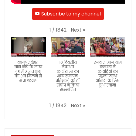
Subscribe to my channel
Next
»
1
/
1842
कानपुर देहात:
10 दिवसीय
रजवारा आज ग्राम
बारा जोड़ के छाया
मेकअप
रजवारा में
गृह में अज्ञात बाबा
कार्यशाला का
कावड़ियों का
का शव मिलने से
भव्य समापन,
पहला जत्था
मचा हड़कंप
प्रतिभाओं को डॉ.
ओरछा के लिए
संदीप ने किया
हुआ रवाना
सम्मानित
Next
»
1
/
1842