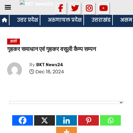
S
उत्तर प्रदेश
अरुणाचल प्रदेश
उत्तराखंड
असम
k
i
झांसी
p
गृहकर समाधान एवं गृहकर वसूली कैम्प सम्पन
t
o
By
BKT News24
c
Dec 18, 2024
o
n
t
e
n
t