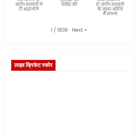
संदीप सरावगी ने
शिविर फ्री
डॉ. संदीप सरावगी
दी श्रद्धांजलि
के मुख्य अतिथि
में संपन्न
Next
»
1
/
1839
लाइव क्रिकेट स्कोर