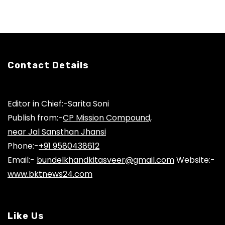
Contact Details
Editor in Chief:-Sarita Soni
Publish from:-
CP Mission Compound,
near Jal Sansthan Jhansi
Phone:-
+91 9580438612
Email:-
bundelkhandkitasveer@gmail.com
Website:-
www.bktnews24.com
Like Us