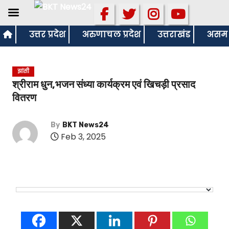
S
उत्तर प्रदेश
अरुणाचल प्रदेश
उत्तराखंड
असम
k
i
झांसी
p
श्रीराम धुन,भजन संध्या कार्यक्रम एवं खिचड़ी प्रसाद
t
वितरण
o
c
By
BKT News24
o
Feb 3, 2025
n
t
e
n
t