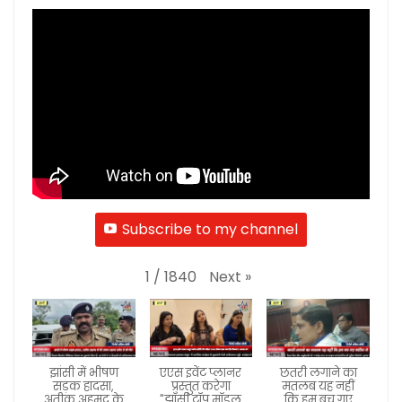
Subscribe to my channel
Next
»
1
/
1840
झांसी में भीषण
एएस इवेंट प्लानर
छतरी लगाने का
सड़क हादसा,
प्रस्तुत करेगा
मतलब यह नहीं
अतीक अहमद के
"झाँसी टॉप मॉडल
कि हम बच गए