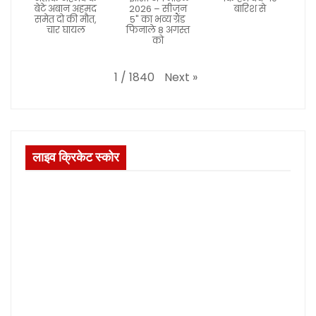
बेटे अबान अहमद
2026 – सीजन
बारिश से
समेत दो की मौत,
5" का भव्य ग्रैंड
चार घायल
फिनाले 8 अगस्त
को
Next
»
1
/
1840
लाइव क्रिकेट स्कोर