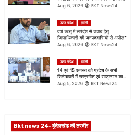
v
रिकॉर्डिंग भी रहेगी सुरक्षित:- नोडल
Aug 6, 2026
BKT News24
अधिकारी
i
उत्तर प्रदेश
झांसी
g
वर्षा ऋतु में सर्पदंश से बचाव हेतु
जिलाधिकारी की जनपदवासियों से अपील*
a
Aug 6, 2026
BKT News24
t
उत्तर प्रदेश
झांसी
i
14 एवं 15 अगस्त को प्रदेश के सभी
o
सिनेमाघरों में राष्ट्रगीत एवं राष्ट्रगान का
हो अनिवार्य प्रसारण:- मुख्य सचिव*
Aug 5, 2026
BKT News24
n
Bkt news 24- बुंदेलखंड की तस्वीर