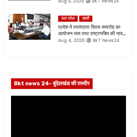
t
Aug 5, 2026
BKT News24
i
उत्तर प्रदेश
झांसी
o
प्रदेश में स्वतंत्रता दिवस समारोह का
आयोजन भव्य तथा राष्ट्रभक्ति की भावना
n
से हो परिपूर्ण:- मुख्य सचिव*
Aug 4, 2026
BKT News24
Bkt news 24- बुंदेलखंड की तस्वीर