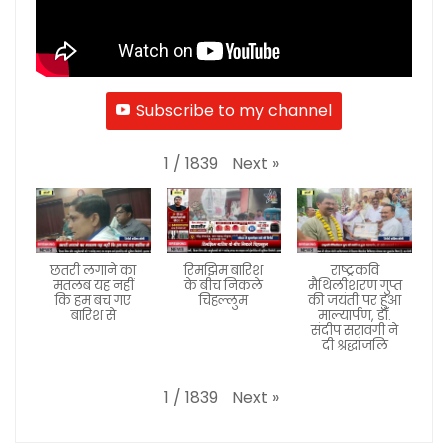
Subscribe to my channel
Next
»
1
/
1839
छतरी लगाने का
रिमझिम बारिश
राष्ट्रकवि
मतलब यह नहीं
के बीच निकले
मैथिलीशरण गुप्त
कि हम बच गए
चिहल्लुम
की जयंती पर हुआ
बारिश से
माल्यार्पण, डॉ.
संदीप सरावगी ने
दी श्रद्धांजलि
Next
»
1
/
1839