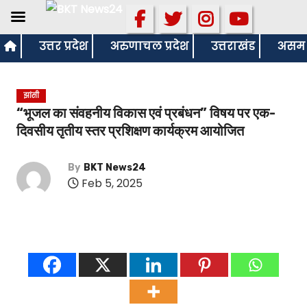
S
उत्तर प्रदेश
अरुणाचल प्रदेश
उत्तराखंड
असम
k
i
झांसी
p
“भूजल का संवहनीय विकास एवं प्रबंधन” विषय पर एक-
t
दिवसीय तृतीय स्तर प्रशिक्षण कार्यक्रम आयोजित
o
c
By
BKT News24
o
Feb 5, 2025
n
t
e
n
t