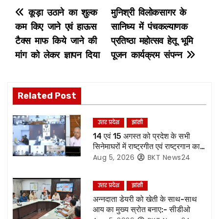
P
कूड़ा उठाने का शुल्क
मुनिश्री विलोकसागर के
कम किए जाने एवं हाऊस
सानिध्य में पंचकल्याणक
o
टैक्स माफ किये जाने की
प्रतिष्ठा महोत्सव हेतू भूमि
s
मांग को लेकर ज्ञापन दिया
पूजन कार्यक्रम संपन्न
t
n
Related Post
a
उत्तर प्रदेश
झांसी
v
14 एवं 15 अगस्त को प्रदेश के सभी
सिनेमाघरों में राष्ट्रगीत एवं राष्ट्रगान का
i
हो अनिवार्य प्रसारण:- मुख्य सचिव*
Aug 5, 2026
BKT News24
g
उत्तर प्रदेश
झांसी
a
अन्नदाता डेयरी को खेती के साथ-साथ
आय का मुख्य स्रोत बनाए:- सीडीओ