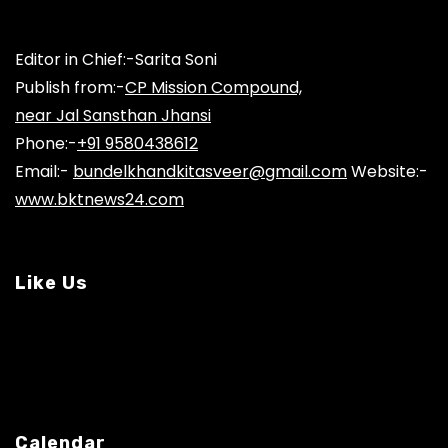
Editor in Chief:-Sarita Soni
Publish from:-
CP Mission Compound,
near Jal Sansthan Jhansi
Phone:-
+91 9580438612
Email:-
bundelkhandkitasveer@gmail.com
Website:-
www.bktnews24.com
Like Us
Calendar