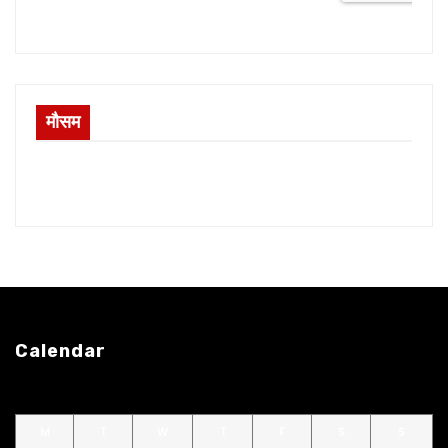
मौसम
Calendar
M
T
W
T
F
S
S