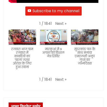
Subscribe to my channel
Next
»
1
/
1841
रजवारा आज ग्राम
मारकुआं में 9
सुंदरकांड पाठ के
रजवारा में
अगस्त को विशाल
साथ मनाया
कावड़ियों का
नेत्र शिविर
एमएलसी अनूप
पहला जत्था
गुप्ता का
ओरछा के लिए
जन्मदिवस
हुआ रवाना
Next
»
1
/
1841
लाइव क्रिकेट स्कोर