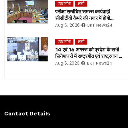
t
उत्तर प्रदेश
झांसी
n
परीक्षा सम्बंधित समस्त कार्यवाही
सीसीटीवी कैमरे की नजर में होगी
a
संपादित, रिकॉर्डिंग भी रहेगी सुरक्षित:-
Aug 6, 2026
BKT News24
नोडल अधिकारी
v
उत्तर प्रदेश
झांसी
i
14 एवं 15 अगस्त को प्रदेश के सभी
सिनेमाघरों में राष्ट्रगीत एवं राष्ट्रगान का
g
हो अनिवार्य प्रसारण:- मुख्य सचिव*
Aug 5, 2026
BKT News24
a
t
i
o
Contact Details
n