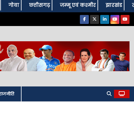
गोवा
छत्तीसगढ़
जम्‍मू एवं कश्‍मीर
झारखंड
राजनीति