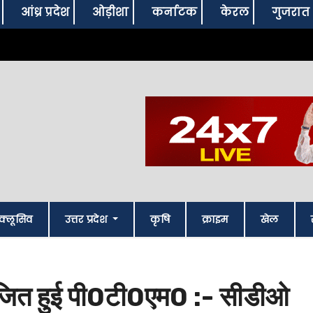
आंध्र प्रदेश
ओड़ीशा
कर्नाटक
केरल
गुजरात
क्लूसिव
उत्तर प्रदेश
कृषि
क्राइम
खेल
आयोजित हुई पी0टी0एम0 :- सीडीओ