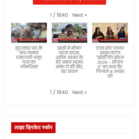
Next
»
1
/
1840
सुंदरकांड पाठ के
झांसी में भीषण
एएस इवेंट प्लानर
साथ मनाया
सड़क हादसा,
प्रस्तुत करेगा
एमएलसी अनूप
अतीक अहमद के
"झाँसी टॉप मॉडल
गुप्ता का
बेटे अबान अहमद
2026 – सीजन
जन्मदिवस
समेत दो की मौत,
5" का भव्य ग्रैंड
चार घायल
फिनाले 8 अगस्त
को
Next
»
1
/
1840
लाइव क्रिकेट स्कोर