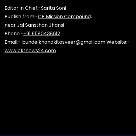
Editor in Chief:-Sarita Soni
Publish from:-
CP Mission Compound,
near Jal Sansthan Jhansi
Phone:-
+91 9580438612
Email:-
bundelkhandkitasveer@gmail.com
Website:-
www.bktnews24.com