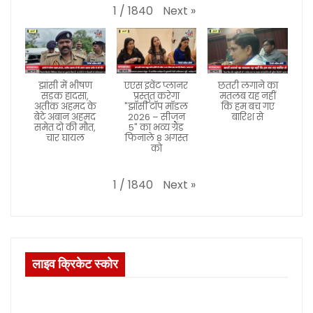
Next
»
1
/
1840
झांसी में भीषण
एएस इवेंट प्लानर
छतरी लगाने का
सड़क हादसा,
प्रस्तुत करेगा
मतलब यह नहीं
अतीक अहमद के
"झाँसी टॉप मॉडल
कि हम बच गए
बेटे अबान अहमद
2026 – सीजन
बारिश से
समेत दो की मौत,
5" का भव्य ग्रैंड
चार घायल
फिनाले 8 अगस्त
को
Next
»
1
/
1840
लाइव क्रिकेट स्कोर