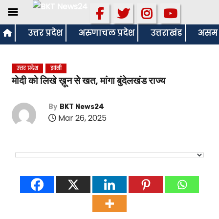
S
उत्तर प्रदेश
अरुणाचल प्रदेश
उत्तराखंड
असम
k
i
उत्तर प्रदेश
झांसी
p
मोदी को लिखे ख़ून से खत, मांगा बुंदेलखंड राज्य
t
o
By
BKT News24
c
Mar 26, 2025
o
n
t
e
n
t