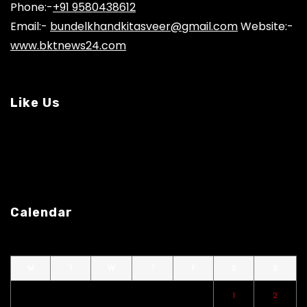
Phone:-
+91 9580438612
Email:-
bundelkhandkitasveer@gmail.com
Website:-
www.bktnews24.com
Like Us
Calendar
M
T
W
T
F
S
S
1
2