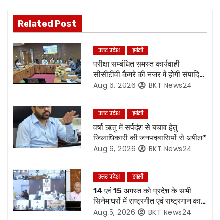
t
Related Post
n
उत्तर प्रदेश
झांसी
a
परीक्षा सम्बंधित समस्त कार्यवाही
सीसीटीवी कैमरे की नजर में होगी संपादित,
v
रिकॉर्डिंग भी रहेगी सुरक्षित:- नोडल
Aug 6, 2026
BKT News24
अधिकारी
i
उत्तर प्रदेश
झांसी
g
वर्षा ऋतु में सर्पदंश से बचाव हेतु
जिलाधिकारी की जनपदवासियों से अपील*
a
Aug 6, 2026
BKT News24
t
उत्तर प्रदेश
झांसी
i
14 एवं 15 अगस्त को प्रदेश के सभी
o
सिनेमाघरों में राष्ट्रगीत एवं राष्ट्रगान का
हो अनिवार्य प्रसारण:- मुख्य सचिव*
Aug 5, 2026
BKT News24