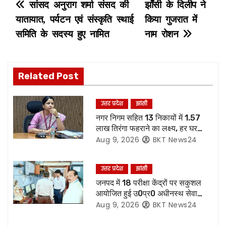
P
सांसद अनुराग शर्मा संसद की
झाँसी के दिलीप ने
यातायात, पर्यटन एवं संस्कृति स्थाई
किया गुजरात में
o
समिति के सदस्य हुए नामित
नाम रोशन
s
t
Related Post
n
उत्तर प्रदेश
झांसी
a
नगर निगम सहित 13 निकायों में 1.57
लाख तिरंगा फहराने का लक्ष्य, हर घर
v
तिरंगा अभियान की तैयारियां पूरी
Aug 9, 2026
BKT News24
i
उत्तर प्रदेश
झांसी
g
जनपद में 18 परीक्षा केंद्रों पर सकुशल
आयोजित हुई उ0प्र0 अधीनस्थ सेवा
a
चयन आयोग की प्राविधिक सहायक ग्रुप
Aug 9, 2026
BKT News24
सी की मुख्य लिखित परीक्षा,86.87 %
t
परीक्षार्थियों ने दी परीक्षा