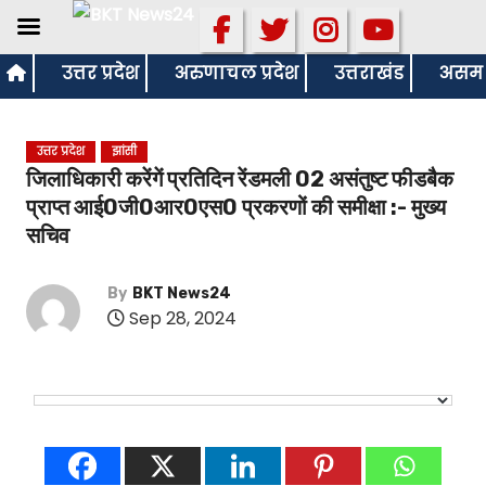
S
उत्तर प्रदेश
अरुणाचल प्रदेश
उत्तराखंड
असम
k
i
उत्तर प्रदेश
झांसी
p
जिलाधिकारी करेंगें प्रतिदिन रेंडमली 02 असंतुष्ट फीडबैक
t
प्राप्त आई0जी0आर0एस0 प्रकरणों की समीक्षा :- मुख्य
o
सचिव
c
o
By
BKT News24
n
Sep 28, 2024
t
e
n
t