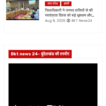
उत्तर प्रदेश
झांसी
i
जिलाधिकारी ने जनपद वासियों से की
o
स्वतंत्रता दिवस को बड़े धूमधाम और
हर्षोल्लास के साथ मनाएं जाने की अपील
Aug 8, 2026
BKT News24
n
Bkt news 24- बुंदेलखंड की तस्वीर