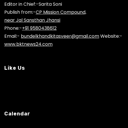
Editor in Chief:-Sarita Soni
Publish from:-
CP Mission Compound,
near Jal Sansthan Jhansi
Phone:-
+91 9580438612
Email:-
bundelkhandkitasveer@gmail.com
Website:-
www.bktnews24.com
Like Us
Calendar