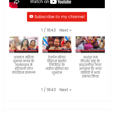
Subscribe to my channel
Next
»
1
/
1843
अग्रवाल महिला
डेकॉन सोलर
अध्यक्ष राम
वूमन्स क्लब के
सिस्टम प्राइवेट
किशोर साहू के
तत्वावधान में
लिमिटेड के
मऊरानीपुर नगर
हरियाली तीज
नवीन प्रतिष्ठा का
आगमन पर नगर
कार्यक्रम सम्पन्न
शुभारंभ
वासियों ने भव्य
स्वागत किया
Next
»
1
/
1843