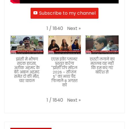
Subscribe to my channel
Next
»
1
/
1840
झांसी में भीषण
एएस इवेंट प्लानर
छतरी लगाने का
सड़क हादसा,
प्रस्तुत करेगा
मतलब यह नहीं
अतीक अहमद के
"झाँसी टॉप मॉडल
कि हम बच गए
बेटे अबान अहमद
2026 – सीजन
बारिश से
समेत दो की मौत,
5" का भव्य ग्रैंड
चार घायल
फिनाले 8 अगस्त
को
Next
»
1
/
1840