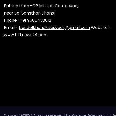
Publish from:-
CP Mission Compound,
near Jal Sansthan Jhansi
Phone:-
+91 9580438612
Email:-
bundelkhandkitasveer@gmail.com
Website:-
www.bktnews24.com
Copyright ©2024 All rights reserved | For Website Designing and D