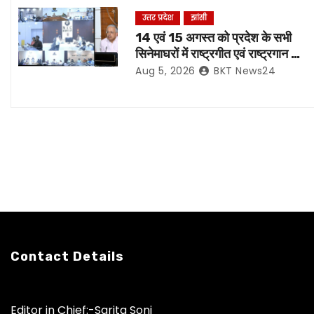
i
उत्तर प्रदेश
झांसी
14 एवं 15 अगस्त को प्रदेश के सभी
g
सिनेमाघरों में राष्ट्रगीत एवं राष्ट्रगान का
हो अनिवार्य प्रसारण:- मुख्य सचिव*
a
Aug 5, 2026
BKT News24
t
i
o
n
Contact Details
Editor in Chief:-Sarita Soni