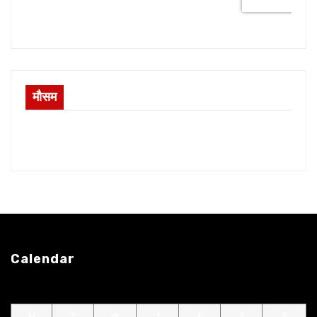
मौसम
Calendar
M
T
W
T
F
S
S