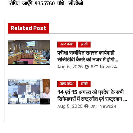
रोपित जाएँगे 9355760 पौधे: सीडीओ
o
s
Related Post
t
n
उत्तर प्रदेश
झांसी
परीक्षा सम्बंधित समस्त कार्यवाही
a
सीसीटीवी कैमरे की नजर में होगी
संपादित, रिकॉर्डिंग भी रहेगी सुरक्षित:-
Aug 6, 2026
BKT News24
v
नोडल अधिकारी
i
उत्तर प्रदेश
झांसी
14 एवं 15 अगस्त को प्रदेश के सभी
g
सिनेमाघरों में राष्ट्रगीत एवं राष्ट्रगान का
हो अनिवार्य प्रसारण:- मुख्य सचिव*
a
Aug 5, 2026
BKT News24
t