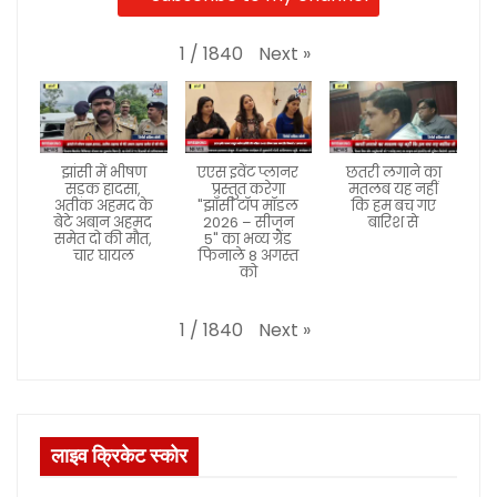
Next
»
1
/
1840
झांसी में भीषण
एएस इवेंट प्लानर
छतरी लगाने का
सड़क हादसा,
प्रस्तुत करेगा
मतलब यह नहीं
अतीक अहमद के
"झाँसी टॉप मॉडल
कि हम बच गए
बेटे अबान अहमद
2026 – सीजन
बारिश से
समेत दो की मौत,
5" का भव्य ग्रैंड
चार घायल
फिनाले 8 अगस्त
को
Next
»
1
/
1840
लाइव क्रिकेट स्कोर