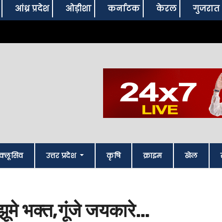
आंध्र प्रदेश
ओड़ीशा
कर्नाटक
केरल
गुजरात
क्लूसिव
उत्तर प्रदेश
कृषि
क्राइम
खेल
झूमे भक्त,गूंजे जयकारे…