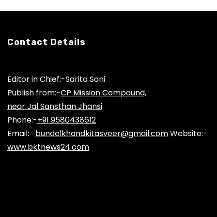
i
o
n
Contact Details
Editor in Chief:-Sarita Soni
Publish from:-
CP Mission Compound,
near Jal Sansthan Jhansi
Phone:-
+91 9580438612
Email:-
bundelkhandkitasveer@gmail.com
Website:-
www.bktnews24.com