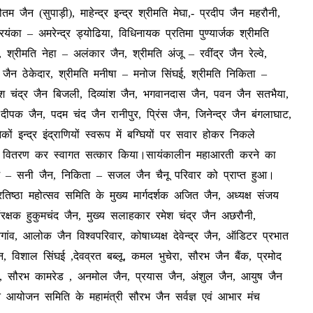
म जैन (सुपाड़ी), माहेन्द्र इन्द्र श्रीमति मेघा,- प्रदीप जैन महरौनी,
ंका – अमरेन्द्र ड्योढिया, विधिनायक प्रतिमा पुण्यार्जक श्रीमति
रीमति नेहा – अलंकार जैन, श्रीमति अंजू – रवींद्र जैन रेल्वे,
द जैन ठेकेदार, श्रीमति मनीषा – मनोज सिंघई, श्रीमति निकिता –
मेश चंद्र जैन बिजली, दिव्यांश जैन, भगवानदास जैन, पवन जैन सतभैया,
पक जैन, पदम चंद जैन रानीपुर, प्रिंस जैन, जिनेन्द्र जैन बंगलाघाट,
इन्द्र इंद्राणियों स्वरूप में बग्घियों पर सवार होकर निकले
 मिष्ठान वितरण कर स्वागत सत्कार किया।सायंकालीन महाआरती करने का
्मि – सनी जैन, निकिता – सजल जैन चैनू परिवार को प्राप्त हुआ।
रतिष्ठा महोत्सव समिति के मुख्य मार्गदर्शक अजित जैन, अध्यक्ष संजय
संरक्षक हुकुमचंद जैन, मुख्य सलाहकार रमेश चंद्र जैन अछरौनी,
चिरगांव, आलोक जैन विश्वपरिवार, कोषाध्यक्ष देवेन्द्र जैन, ऑडिटर प्रभात
 विशाल सिंघई ,देवव्रत बब्लू, कमल भुचेरा, सौरभ जैन बैंक, प्रमोद
ेड, सौरभ कामरेड , अनमोल जैन, प्रयास जैन, अंशुल जैन, आयुष जैन
लन आयोजन समिति के महामंत्री सौरभ जैन सर्वज्ञ एवं आभार मंच