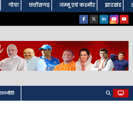
गोवा
छत्तीसगढ़
जम्‍मू एवं कश्‍मीर
झारखंड
राजनीति