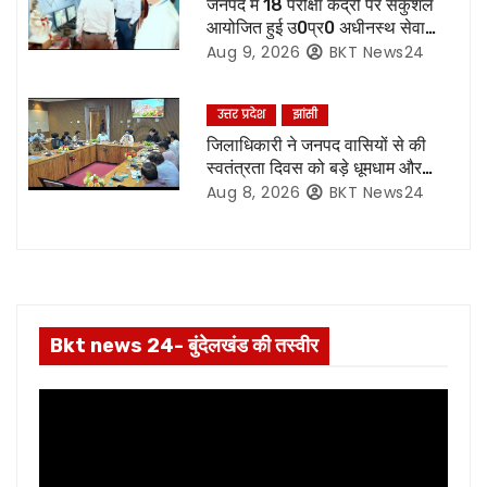
जनपद में 18 परीक्षा केंद्रों पर सकुशल
g
आयोजित हुई उ0प्र0 अधीनस्थ सेवा
चयन आयोग की प्राविधिक सहायक ग्रुप
Aug 9, 2026
BKT News24
a
सी की मुख्य लिखित परीक्षा,86.87 %
परीक्षार्थियों ने दी परीक्षा
t
उत्तर प्रदेश
झांसी
जिलाधिकारी ने जनपद वासियों से की
i
स्वतंत्रता दिवस को बड़े धूमधाम और
हर्षोल्लास के साथ मनाएं जाने की अपील
Aug 8, 2026
BKT News24
o
n
Bkt news 24- बुंदेलखंड की तस्वीर