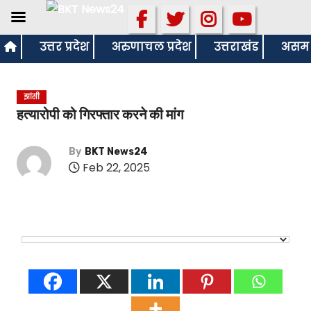
S
उत्तर प्रदेश
अरुणाचल प्रदेश
उत्तराखंड
असम
k
i
झांसी
p
हत्यारोपी को गिरफ्तार करने की मांग
t
o
By
BKT News24
c
Feb 22, 2025
o
n
t
e
n
t