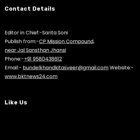
Contact Details
Editor in Chief:-Sarita Soni
Publish from:-
CP Mission Compound,
near Jal Sansthan Jhansi
Phone:-
+91 9580438612
Email:-
bundelkhandkitasveer@gmail.com
Website:-
www.bktnews24.com
Like Us