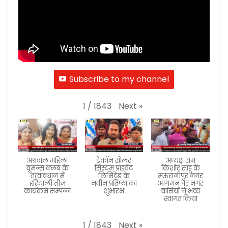
Subscribe to my channel
Next
»
1
/
1843
अग्रवाल महिला
डेकॉन सोलर
अध्यक्ष राम
वूमन्स क्लब के
सिस्टम प्राइवेट
किशोर साहू के
तत्वावधान में
लिमिटेड के
मऊरानीपुर नगर
हरियाली तीज
नवीन प्रतिष्ठा का
आगमन पर नगर
कार्यक्रम सम्पन्न
शुभारंभ
वासियों ने भव्य
स्वागत किया
Next
»
1
/
1843