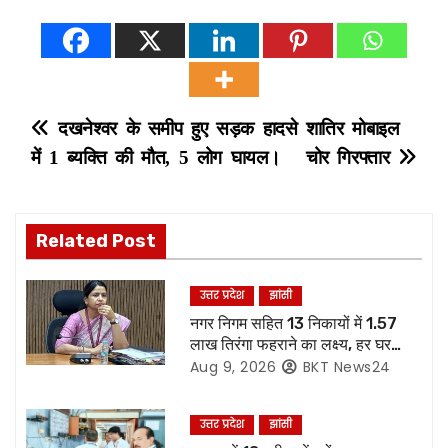
P
दखनेश्वर के समीप हुए सड़क हादसे
शातिर मोबाइल
में 1 ब्यक्ति की मौत, 5 लोग घायल।
चोर गिरफ्तार
o
s
Related Post
t
n
उत्तर प्रदेश
झांसी
नगर निगम सहित 13 निकायों में 1.57
a
लाख तिरंगा फहराने का लक्ष्य, हर घर
तिरंगा अभियान की तैयारियां पूरी
Aug 9, 2026
BKT News24
v
i
उत्तर प्रदेश
झांसी