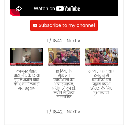
Subscribe to my channel
Next
»
1
/
1842
कानपुर देहात:
10 दिवसीय
रजवारा आज ग्राम
बारा जोड़ के छाया
मेकअप
रजवारा में
गृह में अज्ञात बाबा
कार्यशाला का
कावड़ियों का
का शव मिलने से
भव्य समापन,
पहला जत्था
मचा हड़कंप
प्रतिभाओं को डॉ.
ओरछा के लिए
संदीप ने किया
हुआ रवाना
सम्मानित
Next
»
1
/
1842