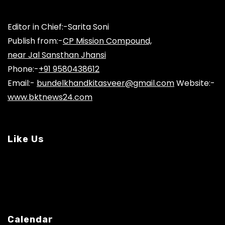
Editor in Chief:-Sarita Soni
Publish from:-
CP Mission Compound,
near Jal Sansthan Jhansi
Phone:-
+91 9580438612
Email:-
bundelkhandkitasveer@gmail.com
Website:-
www.bktnews24.com
Like Us
Calendar