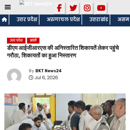
S
उत्तर प्रदेश
अरुणाचल प्रदेश
उत्तराखंड
असम
k
i
उत्तर प्रदेश
झांसी
p
डीएम आईजीआरएस की अनिस्तारित शिकायतें लेकर पहुंचे
t
गरौठा, शिकायतों का हुआ निस्तारण
o
c
By
BKT News24
o
Jul 6, 2026
n
t
e
n
t