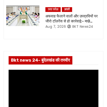
o
n
उत्तर प्रदेश
झांसी
अफवाह फैलाने वालों और उपद्रवियों पर
जीरो टॉलरेंस से हो कार्रवाई:- मा0
मुख्यमंत्री जी*
Aug 7, 2026
BKT News24
Bkt news 24- बुंदेलखंड की तस्वीर