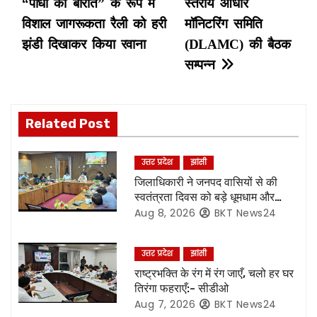
“पौधों की बारात” के रूप में
स्तरीय आधार
s
विशाल जागरूकता रैली को हरी
मॉनिटरिंग समिति
झंडी दिखाकर किया रवाना
(DLAMC) की बैठक
t
सम्पन्न
n
a
Related Post
v
उत्तर प्रदेश
झांसी
i
जिलाधिकारी ने जनपद वासियों से की
स्वतंत्रता दिवस को बड़े धूमधाम और
g
हर्षोल्लास के साथ मनाएं जाने की अपील
Aug 8, 2026
BKT News24
a
उत्तर प्रदेश
झांसी
t
राष्ट्रभक्ति के रंग में रंग जाएँ, चलो हर घर
i
तिरंगा फहराएँ:- सीडीओ
Aug 7, 2026
BKT News24