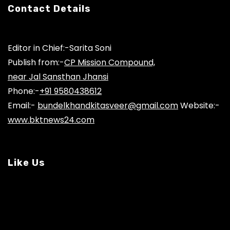
Contact Details
Editor in Chief:-Sarita Soni
Publish from:-
CP Mission Compound,
near Jal Sansthan Jhansi
Phone:-
+91 9580438612
Email:-
bundelkhandkitasveer@gmail.com
Website:-
www.bktnews24.com
Like Us