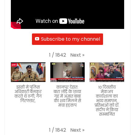
Subscribe to my channel
Next
»
1
/
1842
झांसी में पुलिस
कानपुर देहात:
10 दिवसीय
अधिकारी बनकर
बारा जोड़ के छाया
मेकअप
करते थे ठगी, गैंग
गृह में अज्ञात बाबा
कार्यशाला का
गिरफ्तार,
का शव मिलने से
भव्य समापन,
मचा हड़कंप
प्रतिभाओं को डॉ.
संदीप ने किया
सम्मानित
Next
»
1
/
1842