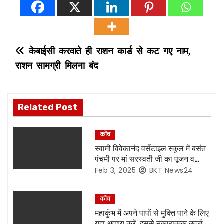
P
केबाईसी करवाते ही राशन कार्ड से कट गए नाम,
राशन सामग्री मिलना बंद
o
s
Related Post
t
n
कोंच
स्वामी विवेकानंद वर्सेटाइल स्कूल में बसंत
a
पंचमी पर मां सरस्वती जी का पूजन व
जन्मदिवस बड़े धूमधाम से मनाया गया
Feb 3, 2025
BKT News24
v
i
कोंच
महाकुंभ में अपने पापों से मुक्ति पाने के लिए
g
यज्ञ अवश्य करें, इससे नकारात्मक ऊर्जा