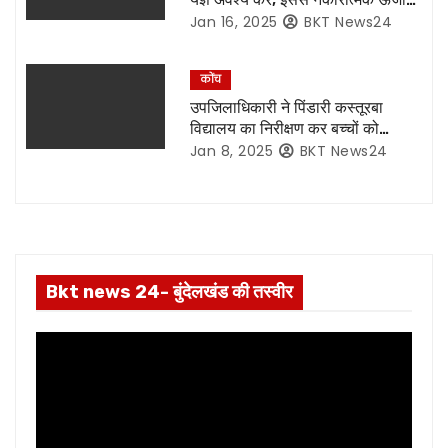
दूर होगी और सकारात्मक ऊर्जा मिलेगी- पं
Jan 16, 2025
BKT News24
a
संजीव थापक -रिपोर्ट – संजय गोस्वामी
t
कोंच
उपजिलाधिकारी ने पिंडारी कस्तूरबा
i
विद्यालय का निरीक्षण कर बच्चों को
इतिहास विषय पढ़ाया रिपोर्ट – संजय
Jan 8, 2025
BKT News24
o
गोस्वामी
n
Bkt news 24- बुंदेलखंड की तस्वीर