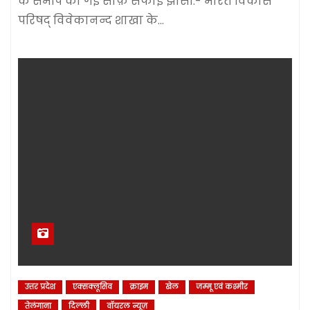
के समीप की गई साफ़ सफाई झांसी:- भारत विकास
परिषद् विवेकानन्द शाखा के…
उत्तर प्रदेश
एक्सक्लूसिव
क्राइम
खेल
जम्‍मू एवं कश्‍मीर
तेलंगाना
दिल्‍ली
वॉयरल न्यूज़