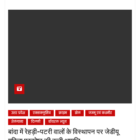
उत्तर प्रदेश
एक्सक्लूसिव
क्राइम
खेल
जम्‍मू एवं कश्‍मीर
तेलंगाना
दिल्‍ली
वॉयरल न्यूज़
बांदा में रेहड़ी-पटरी वालों के विस्थापन पर जेडीयू