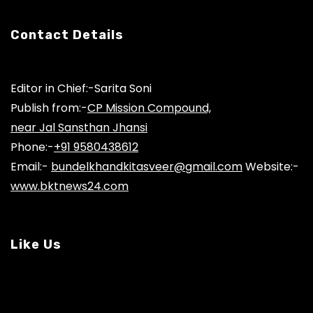
Contact Details
Editor in Chief:-Sarita Soni
Publish from:-
CP Mission Compound,
near Jal Sansthan Jhansi
Phone:-
+91 9580438612
Email:-
bundelkhandkitasveer@gmail.com
Website:-
www.bktnews24.com
Like Us