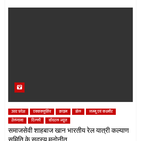
उत्तर प्रदेश
एक्सक्लूसिव
क्राइम
खेल
जम्‍मू एवं कश्‍मीर
तेलंगाना
दिल्‍ली
वॉयरल न्यूज़
समाजसेवी शाहबाज खान भारतीय रेल यात्री कल्याण
समिति के सदस्य मनोनीत