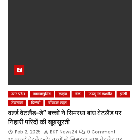
उत्तर प्रदेश
एक्सक्लूसिव
क्राइम
खेल
जम्‍मू एवं कश्‍मीर
झांसी
तेलंगाना
दिल्‍ली
वॉयरल न्यूज़
वर्ल्ड वेटलैंड-डे” बच्चों ने सिमरधा बांध वेटलैंड पर
निहारी परिदों की खूबसूरती
Feb 2, 2025
BKT News24
0 Comment
** “वर्ल्ड वेटलैंड-डे” बच्चों ने सिमरधा बांध वेटलैंड पर