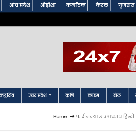
आंध्र प्रदेश
ओड़ीशा
कर्नाटक
केरल
गुजरात
क्लूसिव
उत्तर प्रदेश
कृषि
क्राइम
खेल
Home
पं. दीनदयाल उपाध्याय हिन्दी