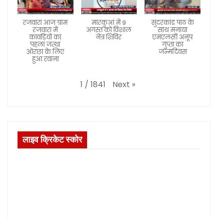
रजवारा आज ग्राम
मारकुआं में 9
सुंदरकांड पाठ के
रजवारा में
अगस्त को विशाल
साथ मनाया
कावड़ियों का
नेत्र शिविर
एमएलसी अनूप
पहला जत्था
गुप्ता का
ओरछा के लिए
जन्मदिवस
हुआ रवाना
Next
»
1
/
1841
लाइव क्रिकेट स्कोर