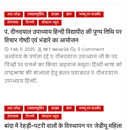
उत्तर प्रदेश
एक्सक्लूसिव
क्राइम
खेल
जम्‍मू एवं कश्‍मीर
तेलंगाना
दिल्‍ली
वॉयरल न्यूज़
पं. दीनदयाल उपाध्याय हिन्दी विद्यापीठ की पुण्य तिथि पर
विचार गोष्ठी एवं भंडारे का आयोजन
Feb 11, 2025
BKT News24
0 Comment
अंत्योदय के प्रणेता रहे पं. दीनदयाल उपाध्याय जी के पद
चिन्हों पर चलने का किया आहवान मथुरा। हिन्दी भाषा को
राष्ट्रभाषा की मान्यता हेतु सतत प्रयासरत पं. दीनदयाल
उपाध्याय हिन्दी…
उत्तर प्रदेश
एक्सक्लूसिव
क्राइम
खेल
जम्‍मू एवं कश्‍मीर
तेलंगाना
दिल्‍ली
वॉयरल न्यूज़
बांदा में रेहड़ी-पटरी वालों के विस्थापन पर जेडीयू महिला