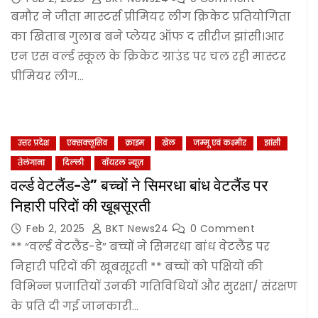
बमौर ने जीता मास्टर्स प्रीमियर लीग क्रिकेट प्रतियोगिता
का खिताब गुलाब बने प्लेयर ऑफ द सीरीज झांसी।आर
एन एस वर्ल्ड स्कूल के क्रिकेट ग्राउंड पर चल रही मास्टर
प्रीमियर लीग…
उत्तर प्रदेश
एक्सक्लूसिव
क्राइम
खेल
जम्‍मू एवं कश्‍मीर
झांसी
तेलंगाना
दिल्‍ली
वॉयरल न्यूज़
वर्ल्ड वेटलैंड-डे” बच्चों ने सिमरधा बांध वेटलैंड पर
निहारी परिदों की खूबसूरती
Feb 2, 2025
BKT News24
0 Comment
** “वर्ल्ड वेटलैंड-डे” बच्चों ने सिमरधा बांध वेटलैंड पर
निहारी परिदों की खूबसूरती ** बच्चों को पक्षियों की
विभिन्न प्रजातियों उनकी गतिविधियों और सुरक्षा/ संरक्षण
के प्रति दी गई जानकारी…