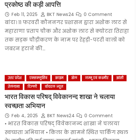
प्रकोष्ठ की कड़ी आपत्ति
Feb 11, 2025
BKT News24
0 Comment
बांदा। 11 फरवरी कौननगर प्रशासन द्वारा अशोक लाट से
महाराणा प्रताप चौक और अशोक लाट से क्योटरा तिराहा
तक सड़क चौड़ीकरण के नाम पर रेहड़ी-पटरी वालों को
जबरन हटाने की…
उत्तर प्रदेश
एक्सक्लूसिव
क्राइम
खेल
जम्‍मू एवं कश्‍मीर
झांसी
तेलंगाना
दिल्‍ली
वॉयरल न्यूज़
भारत विकास परिषद् विवेकानन्द शाखा ने चलाया
स्वच्छता अभियान
Feb 4, 2025
BKT News24
0 Comment
• भारत विकास परिषद् विवेकानन्द शाखा ने चलाया
स्वच्छता अभियान • किला के सामने स्थित पार्किंग स्थल