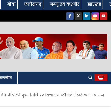
गोवा
छत्तीसगढ़
जम्‍मू एवं कश्‍मीर
झारखंड
राजनीति
 विद्यापीठ की पुण्य तिथि पर विचार गोष्ठी एवं भंडारे का आयोजन